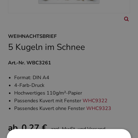
WEIHNACHTSBRIEF
5 Kugeln im Schnee
Art.-Nr. WBC3261
Format: DIN A4
4-Farb-Druck
Hochwertiges 110g/m²-Papier
Passendes Kuvert mit Fenster
WHC9322
Passendes Kuvert ohne Fenster
WHC9323
ab
0,27 €
zzgl. MwSt. und Versand