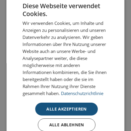
Diese Webseite verwendet
Cookies.
Weihnachtsbriefe gedruckt in €/St.
Wir verwenden Cookies, um Inhalte und
30
50
100
200
300
500
1000
2000
Anzeigen zu personalisieren und unseren
Datenverkehr zu analysieren. Wir geben
0,38
0,35
0,34
0,33
0,32
0,31
0,29
0,27
Informationen über Ihre Nutzung unserer
Website auch an unsere Werbe- und
Analysepartner weiter, die diese
-
+
BESTELLEN
möglicherweise mit anderen
Informationen kombinieren, die Sie ihnen
bereitgestellt haben oder die sie im
Rahmen Ihrer Nutzung ihrer Dienste
gesammelt haben.
Datenschutzrichtlinie
PRODUKTDETAILS
Hochwertiger Firmen-Weihnachtsbrief DIN A4
ALLE AKZEPTIEREN
Persönliche Weihnachtswünsche einfach ergänzen
Perfekt für die geschäftliche Weihnachtspost
ALLE ABLEHNEN
Für den Ausdruck auf Standard-Druckern optimiert