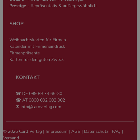
generierte Zah
Prestige
- Repräsentativ & außergewöhnlich
und Weise, wi
verwendet wi
die Site spezi
Ein gutes Beis
SHOP
jedoch die B
des Anmeldes
einen Benutz
den Seiten.
Weihnachtskarten für Firmen
PHPSESSID
Session
Cookie, das 
Kalender mit Firmeneindruck
PHP.net
Anwendungen
simplebooklet.com
Google-
Firmenpräsente
wird, die auf
Datenschutzerklärung
Sprache basie
Karten für den guten Zweck
eine allgeme
die zum Verw
Benutzersitz
verwendet wi
KONTAKT
Normalerweis
sich um eine 
generierte Zah
☎ DE 089 89 74 65-30
und Weise, wi
verwendet wi
☎ AT 0800 002 002 002
die Site spezi
✉
info@cardverlag.com
Ein gutes Beis
jedoch die B
des Anmeldes
einen Benutz
den Seiten.
© 2026 Card Verlag |
Impressum
|
AGB
|
Datenschutz
|
FAQ
|
Versand