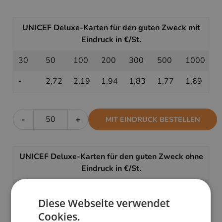
UNICEF Deluxe-Karten für den guten Zweck mit
Eindruck in €/St.
30
50
100
200
300
500
1000
-
2,72
2,19
1,94
1,83
1,77
1,69
-
+
MIT EINDRUCK BESTELLEN
UNICEF Deluxe-Karten für den guten Zweck ohne
Eindruck in €/St.
30
50
100
200
300
500
1000
Diese Webseite verwendet
2,22
2,02
1,78
1,66
1,61
1,59
1,54
Cookies.