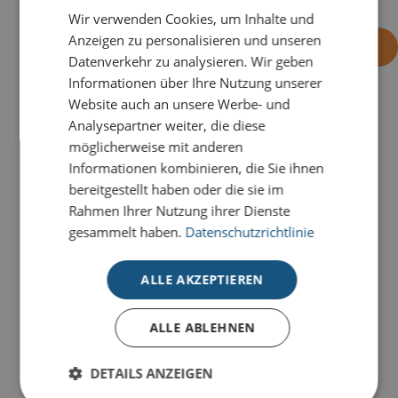
Wir verwenden Cookies, um Inhalte und
Anzeigen zu personalisieren und unseren
-
+
OHNE EINDRUCK BESTELLEN
Datenverkehr zu analysieren. Wir geben
Informationen über Ihre Nutzung unserer
Website auch an unsere Werbe- und
Analysepartner weiter, die diese
PRODUKTDETAILS
möglicherweise mit anderen
Bei der Karte
Christmas Dreaming
strahlt jedes Detail
Informationen kombinieren, die Sie ihnen
Eleganz aus.
bereitgestellt haben oder die sie im
Rahmen Ihrer Nutzung ihrer Dienste
Unsere Deluxe-Weihnachtskarten für den guten
gesammelt haben.
Datenschutzrichtlinie
Zweck stehen für hochwertige
Weihnachtskommunikation mit Herz. Stilvolle
ALLE AKZEPTIEREN
Veredelungen, modernes Design und hochwertige
Materialien machen jede Karte zu einem besonderen
ALLE ABLEHNEN
Weihnachtsgruß.
Mit jeder verkauften Karte unterstützen Sie zusätzlich
DETAILS ANZEIGEN
UNICEF: