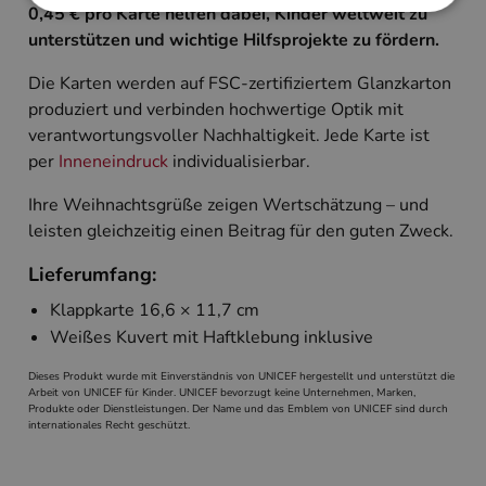
0,45 € pro Karte helfen dabei, Kinder weltweit zu
unterstützen und wichtige Hilfsprojekte zu fördern.
Unbedingt erforderlich
Performance
Die Karten werden auf FSC-zertifiziertem Glanzkarton
Targeting
produziert und verbinden hochwertige Optik mit
Unbedingt erforderliche Cookies ermöglichen
verantwortungsvoller Nachhaltigkeit. Jede Karte ist
wesentliche Kernfunktionen der Website wie die
per
Inneneindruck
individualisierbar.
Benutzeranmeldung und die Kontoverwaltung.
Ohne die unbedingt erforderlichen Cookies kann
die Website nicht ordnungsgemäß verwendet
Ihre Weihnachtsgrüße zeigen Wertschätzung – und
werden.
leisten gleichzeitig einen Beitrag für den guten Zweck.
Name
Anbieter
/
Domäne
Ablaufdatum
Beschreibun
Lieferumfang:
PHPSESSID
Session
Cookie, das 
PHP.net
Anwendungen
www.cardverlag.com
Klappkarte 16,6 × 11,7 cm
wird, die auf
Sprache basie
Weißes Kuvert mit Haftklebung inklusive
eine allgeme
die zum Verw
Benutzersitz
Dieses Produkt wurde mit Einverständnis von UNICEF hergestellt und unterstützt die
verwendet wi
Arbeit von UNICEF für Kinder. UNICEF bevorzugt keine Unternehmen, Marken,
Normalerweis
Produkte oder Dienstleistungen. Der Name und das Emblem von UNICEF sind durch
sich um eine 
internationales Recht geschützt.
generierte Zah
und Weise, wi
verwendet wi
die Site spezi