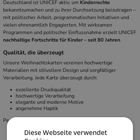
Deutschland ist UNICEF aktiv, um
Kinderrechte
bekanntzumachen und zu ihrer Durchsetzung beizutragen –
mit politischer Arbeit, programmatischen Initiativen und
vielen ehrenamtlich Engagierten. Mit wirksamen
Programmen und politischer Einflussnahme erzielt UNICEF
nachhaltige Fortschritte für Kinder
– seit 80 Jahren
.
Qualität, die überzeugt
Unsere Weihnachtskarten vereinen hochwertige
Materialien mit stilvollem Design und sorgfältiger
Verarbeitung. Jede Karte überzeugt durch:
exzellente Druckqualität
hochwertige Verarbeitung
elegante und moderne Motive
angenehme Haptik
Perfekt geeignet für:
Diese Webseite verwendet
Kunden und Geschäftspartner
Mitarbeitende