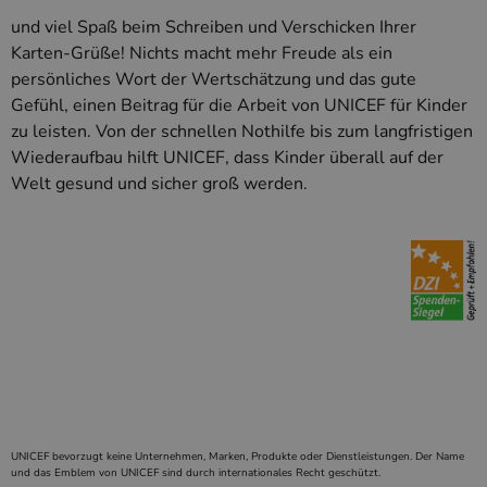
die Site spezi
Ein gutes Beis
und viel Spaß beim Schreiben und Verschicken Ihrer
jedoch die B
des Anmeldes
Karten-Grüße! Nichts macht mehr Freude als ein
einen Benutz
persönliches Wort der Wertschätzung und das gute
den Seiten.
Gefühl, einen Beitrag für die Arbeit von UNICEF für Kinder
PHPSESSID
Session
Cookie, das 
PHP.net
Anwendungen
simplebooklet.com
zu leisten. Von der schnellen Nothilfe bis zum langfristigen
Google-
wird, die auf
Datenschutzerklärung
Wiederaufbau hilft UNICEF, dass Kinder überall auf der
Sprache basie
eine allgeme
Welt gesund und sicher groß werden.
die zum Verw
Benutzersitz
verwendet wi
Normalerweis
sich um eine 
generierte Zah
und Weise, wi
verwendet wi
die Site spezi
Ein gutes Beis
jedoch die B
des Anmeldes
einen Benutz
den Seiten.
UNICEF bevorzugt keine Unternehmen, Marken, Produkte oder Dienstleistungen. Der Name
und das Emblem von UNICEF sind durch internationales Recht geschützt.