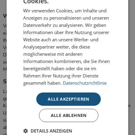
Cookies.
internationale Kontakte
Wir verwenden Cookies, um Inhalte und
Weihnachtsgrüße mit sozialem Engagement
Anzeigen zu personalisieren und unseren
Datenverkehr zu analysieren. Wir geben
Verbinden Sie stilvolle Weihnachtskommunikation mit
Informationen über Ihre Nutzung unserer
einem guten Zweck und unterstützen Sie gemeinsam mit
Website auch an unsere Werbe- und
Ihrem Unternehmen UNICEF, das Kinderhilfswerk der
Analysepartner weiter, die diese
Vereinten Nationen. Entdecken Sie unsere Premium-,
möglicherweise mit anderen
Deluxe- und Prestige-Weihnachtskarten für Firmen und
Informationen kombinieren, die Sie ihnen
setzen Sie ein sichtbares Zeichen für Verantwortung,
bereitgestellt haben oder die sie im
Menschlichkeit und Solidarität.
Rahmen Ihrer Nutzung ihrer Dienste
Steuerliche Absetzbarkeit:
gesammelt haben.
Datenschutzrichtlinie
Laut Bundesfinanzhof ist der Unterstützungsbetrag
gemeinnütziger Gruß- und Weihnachtskarten als Teil des
ALLE AKZEPTIEREN
Kartenpreises anzusehen. Eine Spendenbescheinigung von
UNICEF kann daher nicht ausgestellt werden. Die Karten
ALLE ABLEHNEN
sind jedoch in vollem Umfang als Betriebsausgaben
absetzbar, wenn Sie die Karten an Ihre Geschäftspartner
DETAILS ANZEIGEN
verschicken.