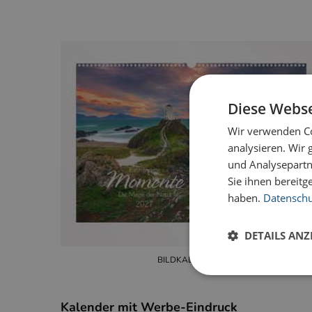
Diese Webse
Wir verwenden Co
analysieren. Wir
und Analysepartn
Sie ihnen bereitg
haben.
Datenschut
DETAILS ANZ
BILDKALENDER
Kalender mit Werbe-Eindruck