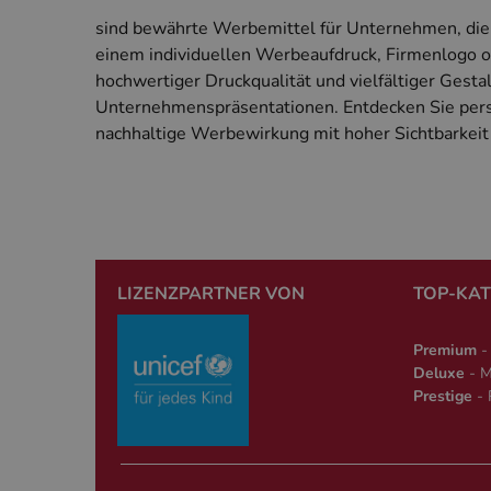
sind bewährte Werbemittel für Unternehmen, die 
Unbedingt erforderl
Kontoverwaltung. Oh
einem individuellen Werbeaufdruck, Firmenlogo o
Name
Anbie
hochwertiger Druckqualität und vielfältiger Ges
Unternehmenspräsentationen. Entdecken Sie perso
PHPSESSID
PHP.
www.
nachhaltige Werbewirkung mit hoher Sichtbarkeit 
PHPSESSID
PHP.
simp
LIZENZPARTNER VON
TOP-KA
Premium
- 
Deluxe
- M
Prestige
- 
Name
Anbieter
Name
Anbieter
_ga
Google 
www.car
gcl_aw
cardverla
_ga_*
cardverl