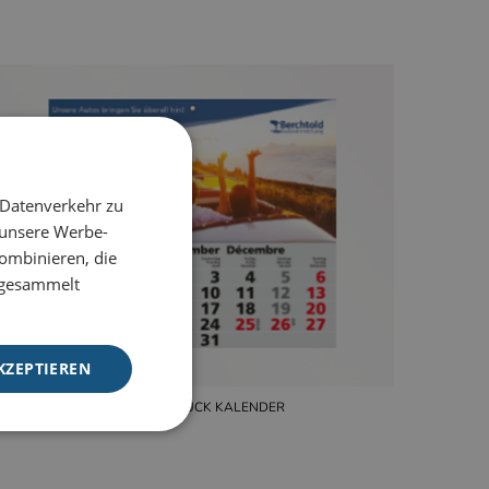
 Datenverkehr zu
 unsere Werbe-
ombinieren, die
e gesammelt
KZEPTIEREN
WERBEEINDRUCK KALENDER