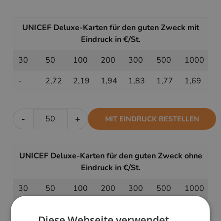
UNICEF Deluxe-Karten für den guten Zweck mit
Eindruck in €/St.
30
50
100
200
300
500
1000
-
2,72
2,19
1,94
1,83
1,77
1,69
-
+
MIT EINDRUCK BESTELLEN
UNICEF Deluxe-Karten für den guten Zweck ohne
Eindruck in €/St.
30
50
100
200
300
500
1000
2,22
2,02
1,78
1,66
1,61
1,59
1,54
Diese Webseite verwendet