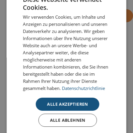
Cookies.
-
+
OHNE EINDRUCK BESTELLEN
Wir verwenden Cookies, um Inhalte und
Anzeigen zu personalisieren und unseren
Datenverkehr zu analysieren. Wir geben
Informationen über Ihre Nutzung unserer
PRODUKTDETAILS
Website auch an unsere Werbe- und
Analysepartner weiter, die diese
Zeigen Sie Verbundenheit zum Fest: Versenden Sie
möglicherweise mit anderen
mit der weihnachtlichen Grußkarte
Hände
ein starkes
Informationen kombinieren, die Sie ihnen
Signal der Gemeinschaft und wünschen Sie Partnern
bereitgestellt haben oder die sie im
wie Kunden ein erfolgreiches neues Jahr – Hand in
Rahmen Ihrer Nutzung ihrer Dienste
Hand.
gesammelt haben.
Datenschutzrichtlinie
Unsere Deluxe-Weihnachtskarten für den guten
Zweck stehen für hochwertige
ALLE AKZEPTIEREN
Weihnachtskommunikation mit Herz. Stilvolle
Veredelungen, modernes Design und hochwertige
ALLE ABLEHNEN
Materialien machen jede Karte zu einem besonderen
Weihnachtsgruß.