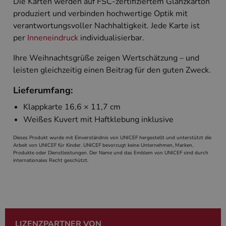
Die Karten werden auf FSC-zertifiziertem Glanzkarton
Unbedingt erforderlich
Performance
produziert und verbinden hochwertige Optik mit
Targeting
verantwortungsvoller Nachhaltigkeit. Jede Karte ist
per
Inneneindruck
individualisierbar.
Unbedingt erforderliche Cookies ermöglichen
wesentliche Kernfunktionen der Website wie die
Benutzeranmeldung und die Kontoverwaltung.
Ihre Weihnachtsgrüße zeigen Wertschätzung – und
Ohne die unbedingt erforderlichen Cookies kann
leisten gleichzeitig einen Beitrag für den guten Zweck.
die Website nicht ordnungsgemäß verwendet
werden.
Lieferumfang:
Name
Anbieter
/
Domäne
Ablaufdatum
Beschreibun
Klappkarte 16,6 × 11,7 cm
PHPSESSID
Session
Cookie, das 
PHP.net
Anwendungen
www.cardverlag.com
Weißes Kuvert mit Haftklebung inklusive
wird, die auf
Sprache basie
Dieses Produkt wurde mit Einverständnis von UNICEF hergestellt und unterstützt die
eine allgeme
die zum Verw
Arbeit von UNICEF für Kinder. UNICEF bevorzugt keine Unternehmen, Marken,
Benutzersitz
Produkte oder Dienstleistungen. Der Name und das Emblem von UNICEF sind durch
verwendet wi
internationales Recht geschützt.
Normalerweis
sich um eine 
generierte Zah
und Weise, wi
verwendet wi
die Site spezi
Ein gutes Beis
jedoch die B
LIZENZPARTNER VON
des Anmeldes