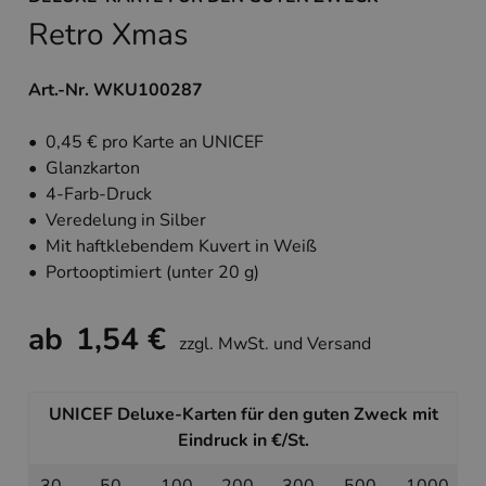
Retro Xmas
Art.-Nr. WKU100287
• 0,45 € pro Karte an UNICEF
• Glanzkarton
• 4-Farb-Druck
• Veredelung in Silber
• Mit haftklebendem Kuvert in Weiß
• Portooptimiert (unter 20 g)
ab
1,54 €
zzgl. MwSt. und Versand
UNICEF Deluxe-Karten für den guten Zweck mit
Eindruck in €/St.
30
50
100
200
300
500
1000