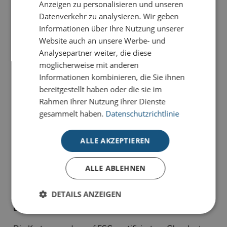
Anzeigen zu personalisieren und unseren
PRODUKTDETAILS
Datenverkehr zu analysieren. Wir geben
Informationen über Ihre Nutzung unserer
Klassischer Weihnachtszauber im modernen Gewand:
Website auch an unsere Werbe- und
Versenden Sie Grüße mit der Karte
Retro Xmas
, die
Analysepartner weiter, die diese
durch feine Aquarell-Optik und nostalgischen Charme
möglicherweise mit anderen
bestechen.
Informationen kombinieren, die Sie ihnen
bereitgestellt haben oder die sie im
Unsere Deluxe-Weihnachtskarten für den guten
Rahmen Ihrer Nutzung ihrer Dienste
Zweck stehen für hochwertige
gesammelt haben.
Datenschutzrichtlinie
Weihnachtskommunikation mit Herz. Stilvolle
Veredelungen, modernes Design und hochwertige
Materialien machen jede Karte zu einem besonderen
ALLE AKZEPTIEREN
Weihnachtsgruß.
ALLE ABLEHNEN
Mit jeder verkauften Karte unterstützen Sie zusätzlich
UNICEF:
DETAILS ANZEIGEN
0,45 € pro Karte helfen dabei, Kinder weltweit zu
unterstützen und wichtige Hilfsprojekte zu fördern.