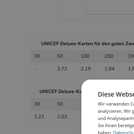
UNICEF Deluxe-Karten für den guten Zwec
30
50
100
200
30
-
2,72
2,19
1,94
1,
UNICEF Deluxe-Karten für den guten Zweck
Diese Webse
Wir verwenden Co
30
50
100
200
30
analysieren. Wir
2,22
2,02
1,78
1,66
1,
und Analysepartn
Sie ihnen bereitg
haben.
Datenschut