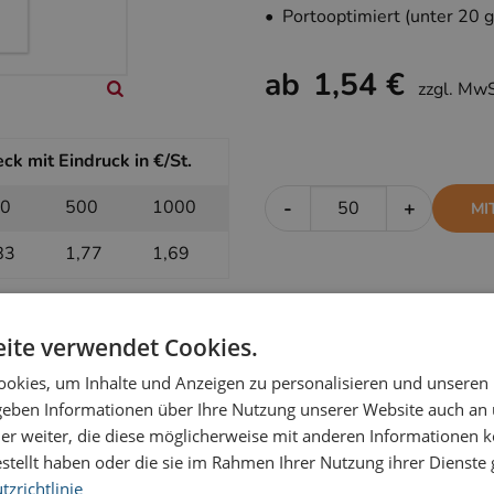
• Portooptimiert (unter 20 g
ab
1,54 €
zzgl. Mw
k mit Eindruck in €/St.
0
500
1000
-
+
MI
83
1,77
1,69
 ohne Eindruck in €/St.
ite verwendet Cookies.
okies, um Inhalte und Anzeigen zu personalisieren und unseren
0
500
1000
-
+
OH
 geben Informationen über Ihre Nutzung unserer Website auch an
61
1,59
1,54
er weiter, die diese möglicherweise mit anderen Informationen k
estellt haben oder die sie im Rahmen Ihrer Nutzung ihrer Dienst
zrichtlinie