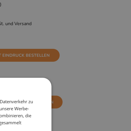
)
St. und Versand
T EINDRUCK BESTELLEN
 Datenverkehr zu
NE EINDRUCK BESTELLEN
 unsere Werbe-
ombinieren, die
e gesammelt