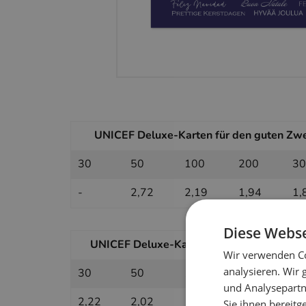
UNICEF Deluxe-Karten für den guten Zwec
30
50
100
200
30
-
2,72
2,19
1,94
1,
Diese Webse
UNICEF Deluxe-Karten für den guten Zweck
Wir verwenden Co
analysieren. Wir
30
50
100
200
30
und Analysepartn
2,22
2,02
1,78
1,66
1,
Sie ihnen bereitg