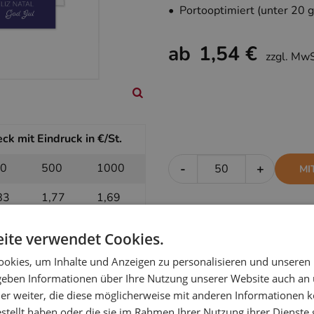
• Portooptimiert (unter 20 g
ab
1,54 €
zzgl. Mw
k mit Eindruck in €/St.
0
500
1000
-
+
MI
83
1,77
1,69
ite verwendet Cookies.
 ohne Eindruck in €/St.
okies, um Inhalte und Anzeigen zu personalisieren und unseren
 geben Informationen über Ihre Nutzung unserer Website auch an
0
500
1000
-
+
OH
er weiter, die diese möglicherweise mit anderen Informationen k
61
1,59
1,54
estellt haben oder die sie im Rahmen Ihrer Nutzung ihrer Dienst