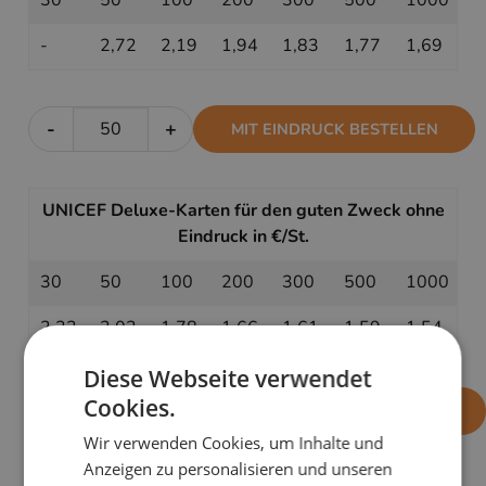
-
2,72
2,19
1,94
1,83
1,77
1,69
-
+
MIT EINDRUCK BESTELLEN
UNICEF Deluxe-Karten für den guten Zweck ohne
Eindruck in €/St.
30
50
100
200
300
500
1000
2,22
2,02
1,78
1,66
1,61
1,59
1,54
Diese Webseite verwendet
Cookies.
-
+
OHNE EINDRUCK BESTELLEN
Wir verwenden Cookies, um Inhalte und
Anzeigen zu personalisieren und unseren