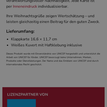
verantwortungsvoller Nachhaltigkeit. Jede Karte ist
Targeting
per
Inneneindruck
individualisierbar.
Unbedingt erforderliche Cookies ermöglichen
Ihre Weihnachtsgrüße zeigen Wertschätzung – und
wesentliche Kernfunktionen der Website wie die
Benutzeranmeldung und die Kontoverwaltung.
leisten gleichzeitig einen Beitrag für den guten Zweck.
Ohne die unbedingt erforderlichen Cookies kann
die Website nicht ordnungsgemäß verwendet
Lieferumfang:
werden.
Klappkarte 16,6 × 11,7 cm
Name
Anbieter
/
Domäne
Ablaufdatum
Beschreibun
Weißes Kuvert mit Haftklebung inklusive
PHPSESSID
Session
Cookie, das 
PHP.net
Anwendungen
www.cardverlag.com
wird, die auf
Dieses Produkt wurde mit Einverständnis von UNICEF hergestellt und unterstützt die
Sprache basie
Arbeit von UNICEF für Kinder. UNICEF bevorzugt keine Unternehmen, Marken,
eine allgeme
Produkte oder Dienstleistungen. Der Name und das Emblem von UNICEF sind durch
die zum Verw
internationales Recht geschützt.
Benutzersitz
verwendet wi
Normalerweis
sich um eine 
generierte Zah
und Weise, wi
verwendet wi
die Site spezi
Ein gutes Beis
LIZENZPARTNER VON
jedoch die B
des Anmeldes
einen Benutz
den Seiten.