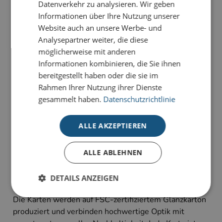
Datenverkehr zu analysieren. Wir geben
PRODUKTDETAILS
Informationen über Ihre Nutzung unserer
Website auch an unsere Werbe- und
Spielzeugbaum
ist die perfekte Weihnachtskarte, um
Analysepartner weiter, die diese
Ihre Wünsche liebevoll zu übermitteln.
möglicherweise mit anderen
Informationen kombinieren, die Sie ihnen
Unsere Deluxe-Weihnachtskarten für den guten
bereitgestellt haben oder die sie im
Zweck stehen für hochwertige
Rahmen Ihrer Nutzung ihrer Dienste
Weihnachtskommunikation mit Herz. Stilvolle
gesammelt haben.
Datenschutzrichtlinie
Veredelungen, modernes Design und hochwertige
Materialien machen jede Karte zu einem besonderen
Weihnachtsgruß.
ALLE AKZEPTIEREN
Mit jeder verkauften Karte unterstützen Sie zusätzlich
ALLE ABLEHNEN
UNICEF:
0,45 € pro Karte helfen dabei, Kinder weltweit zu
DETAILS ANZEIGEN
unterstützen und wichtige Hilfsprojekte zu fördern.
Die Karten werden auf FSC-zertifiziertem Glanzkarton
produziert und verbinden hochwertige Optik mit
Unbedingt erforderlich
Performance