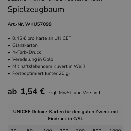
Spielzeugbaum
Art.-Nr. WKU57099
• 0,45 € pro Karte an UNICEF
• Glanzkarton
• 4-Farb-Druck
• Veredelung in Gold
• Mit haftklebendem Kuvert in Weiß
• Portooptimiert (unter 20 g)
ab
1,54 €
zzgl. MwSt. und Versand
UNICEF Deluxe-Karten für den guten Zweck mit
Eindruck in €/St.
30
50
100
200
300
500
1000