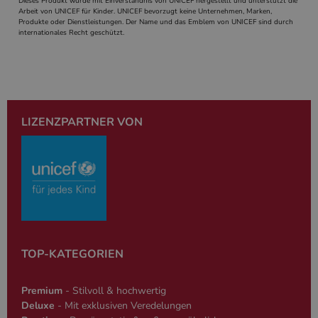
Dieses Produkt wurde mit Einverständnis von UNICEF hergestellt und unterstützt die
und Weise, wi
Arbeit von UNICEF für Kinder. UNICEF bevorzugt keine Unternehmen, Marken,
verwendet wi
Produkte oder Dienstleistungen. Der Name und das Emblem von UNICEF sind durch
die Site spezi
internationales Recht geschützt.
Ein gutes Beis
jedoch die B
des Anmeldes
einen Benutz
den Seiten.
PHPSESSID
Session
Cookie, das 
PHP.net
Anwendungen
simplebooklet.com
Google-
wird, die auf
LIZENZPARTNER VON
Datenschutzerklärung
Sprache basie
eine allgeme
die zum Verw
Benutzersitz
verwendet wi
Normalerweis
sich um eine 
generierte Zah
und Weise, wi
verwendet wi
die Site spezi
Ein gutes Beis
jedoch die B
TOP-KATEGORIEN
des Anmeldes
einen Benutz
den Seiten.
Premium
- Stilvoll & hochwertig
Deluxe
- Mit exklusiven Veredelungen