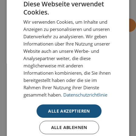
2,22
2,02
1,78
1,66
1,61
1,59
1,54
Diese Webseite verwendet
Cookies.
Wir verwenden Cookies, um Inhalte und
-
+
OHNE EINDRUCK BESTELLEN
Anzeigen zu personalisieren und unseren
Datenverkehr zu analysieren. Wir geben
Informationen über Ihre Nutzung unserer
Website auch an unsere Werbe- und
PRODUKTDETAILS
Analysepartner weiter, die diese
Leichtigkeit und Festtagsglanz kombiniert: Versenden
möglicherweise mit anderen
Sie stilvolle Grüße mit der eleganten Karte
Informationen kombinieren, die Sie ihnen
Verwunschene Unterwasserwelt
, die durch zarte
bereitgestellt haben oder die sie im
Aquarelltöne in Blau und edel glänzende, goldene
Rahmen Ihrer Nutzung ihrer Dienste
Pflanzenelemente begeistert.
gesammelt haben.
Datenschutzrichtlinie
Unsere Deluxe-Weihnachtskarten für den guten
ALLE AKZEPTIEREN
Zweck stehen für hochwertige
Weihnachtskommunikation mit Herz. Stilvolle
ALLE ABLEHNEN
Veredelungen, modernes Design und hochwertige