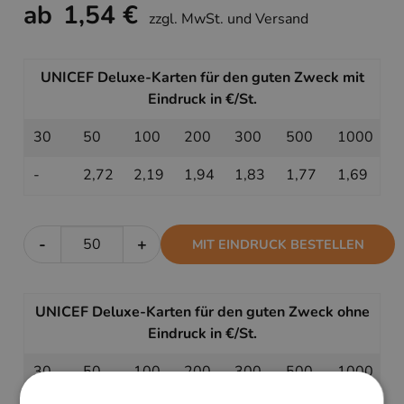
ab
1,54 €
zzgl. MwSt. und Versand
UNICEF Deluxe-Karten für den guten Zweck mit
Eindruck in €/St.
30
50
100
200
300
500
1000
-
2,72
2,19
1,94
1,83
1,77
1,69
-
+
MIT EINDRUCK BESTELLEN
UNICEF Deluxe-Karten für den guten Zweck ohne
Eindruck in €/St.
30
50
100
200
300
500
1000