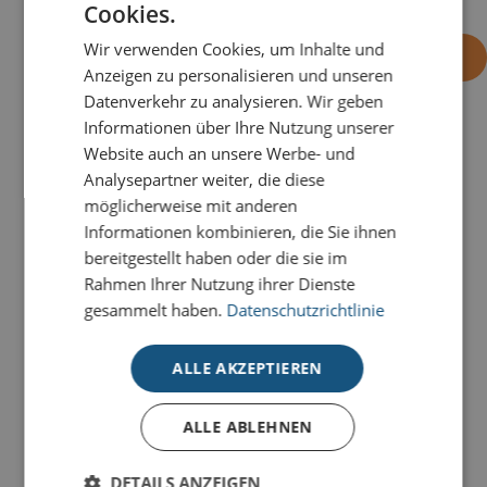
Cookies.
Wir verwenden Cookies, um Inhalte und
-
+
OHNE EINDRUCK BESTELLEN
Anzeigen zu personalisieren und unseren
Datenverkehr zu analysieren. Wir geben
Informationen über Ihre Nutzung unserer
Website auch an unsere Werbe- und
PRODUKTDETAILS
Analysepartner weiter, die diese
Ein funkelndes Fest voller Magie: Versenden Sie
möglicherweise mit anderen
glanzvolle Grüße mit dieser eleganten Klappkarte
Informationen kombinieren, die Sie ihnen
Viele Sterne
, die durch ihr tiefblaues Design und ein
bereitgestellt haben oder die sie im
Meer aus leuchtenden Sternen besticht.
Rahmen Ihrer Nutzung ihrer Dienste
gesammelt haben.
Datenschutzrichtlinie
Unsere Deluxe-Weihnachtskarten für den guten
Zweck stehen für hochwertige
ALLE AKZEPTIEREN
Weihnachtskommunikation mit Herz. Stilvolle
Veredelungen, modernes Design und hochwertige
ALLE ABLEHNEN
Materialien machen jede Karte zu einem besonderen
Weihnachtsgruß.
DETAILS ANZEIGEN