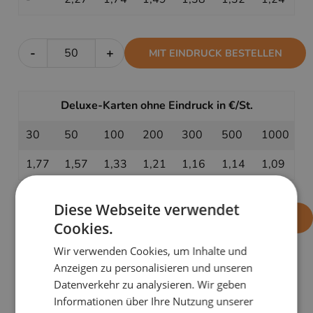
-
+
MIT EINDRUCK BESTELLEN
Deluxe-Karten ohne Eindruck in €/St.
30
50
100
200
300
500
1000
1,77
1,57
1,33
1,21
1,16
1,14
1,09
Diese Webseite verwendet
-
+
OHNE EINDRUCK BESTELLEN
Cookies.
Wir verwenden Cookies, um Inhalte und
Anzeigen zu personalisieren und unseren
PRODUKTDETAILS
Datenverkehr zu analysieren. Wir geben
Informationen über Ihre Nutzung unserer
Verbreiten Sie traditionelle Weihnachtsstimmung mit