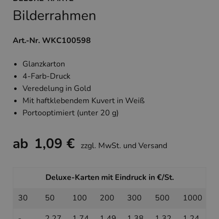
Bilderrahmen
Art.-Nr. WKC100598
Glanzkarton
4-Farb-Druck
Veredelung in Gold
Mit haftklebendem Kuvert in Weiß
Portooptimiert (unter 20 g)
ab
1,09 €
zzgl. MwSt. und Versand
Deluxe-Karten mit Eindruck in €/St.
30
50
100
200
300
500
1000
-
2,27
1,74
1,49
1,38
1,32
1,24