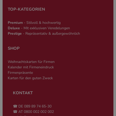
wird, die auf
Datenschutzerklärung
Sprache basie
TOP-KATEGORIEN
eine allgeme
die zum Verw
Benutzersitz
verwendet wi
Premium
- Stilvoll & hochwertig
Normalerweis
sich um eine 
Deluxe
- Mit exklusiven Veredelungen
generierte Zah
Prestige
- Repräsentativ & außergewöhnlich
und Weise, wi
verwendet wi
die Site spezi
Ein gutes Beis
SHOP
jedoch die B
des Anmeldes
einen Benutz
den Seiten.
Weihnachtskarten für Firmen
Kalender mit Firmeneindruck
Firmenpräsente
Karten für den guten Zweck
Name
Anbieter
/
Domäne
Ablaufdatum
Beschreibung
KONTAKT
_ga
2 Jahre
Dient Google
Google LLC
Name
Anbieter
/
Domäne
Ablaufdatum
Beschreibung
Analytics zur
www.cardverlag.com
☎ DE 089 89 74 65-30
Unterscheidung
gcl_aw
cardverlag.com
2 Monate 4
Dient Google Ad
einzelner
Wochen
zur Attribution.
☎ AT 0800 002 002 002
Nutzer.