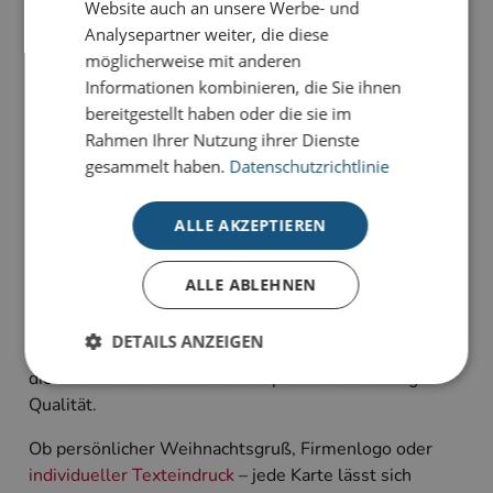
Website auch an unsere Werbe- und
der edlen Karte
Bilderrahmen
, die auf tiefrotem
Analysepartner weiter, die diese
Hintergrund mit goldglänzenden Rentier-Silhouetten,
möglicherweise mit anderen
filigranen Sternen und besten Wünschen für ein
Informationen kombinieren, die Sie ihnen
erfolgreiches neues Jahr besticht.
bereitgestellt haben oder die sie im
Rahmen Ihrer Nutzung ihrer Dienste
Unsere Deluxe-Weihnachtskarten für Unternehmen
gesammelt haben.
Datenschutzrichtlinie
verbinden modernes Design mit eleganten
Veredelungen und hochwertigen Materialien. Stilvolle
ALLE AKZEPTIEREN
Folienakzente verleihen jeder Karte eine besondere
Ausstrahlung und setzen Ihre Weihnachtsgrüße
wirkungsvoll in Szene.
ALLE ABLEHNEN
Gefertigt auf hochwertigem FSC-zertifiziertem Karton
DETAILS ANZEIGEN
aus verantwortungsvoller Forstwirtschaft, vereinen
die Deluxe-Karten exklusive Optik mit nachhaltiger
Qualität.
Unbedingt erforderlich
Performance
Ob persönlicher Weihnachtsgruß, Firmenlogo oder
Targeting
individueller Texteindruck
– jede Karte lässt sich