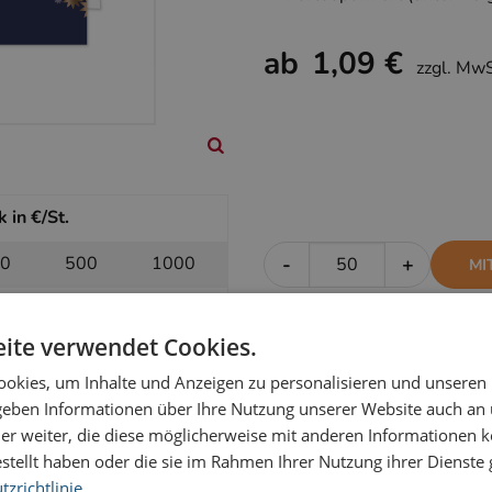
ab
1,09 €
zzgl. Mw
 in €/St.
0
500
1000
-
+
MI
38
1,32
1,24
ite verwendet Cookies.
okies, um Inhalte und Anzeigen zu personalisieren und unseren
k in €/St.
 geben Informationen über Ihre Nutzung unserer Website auch an
er weiter, die diese möglicherweise mit anderen Informationen k
0
500
1000
-
+
OH
estellt haben oder die sie im Rahmen Ihrer Nutzung ihrer Dienst
16
1,14
1,09
zrichtlinie