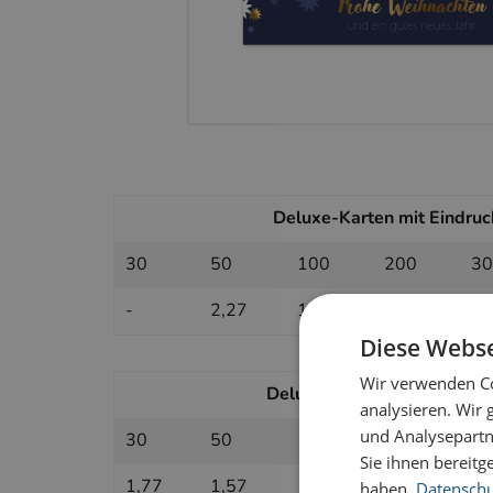
Deluxe-Karten mit Eindruck
30
50
100
200
30
-
2,27
1,74
1,49
1,
Diese Webse
Wir verwenden Co
Deluxe-Karten ohne Eindruc
analysieren. Wir
und Analysepartn
30
50
100
200
30
Sie ihnen bereitg
1,77
1,57
1,33
1,21
1,
haben.
Datenschut