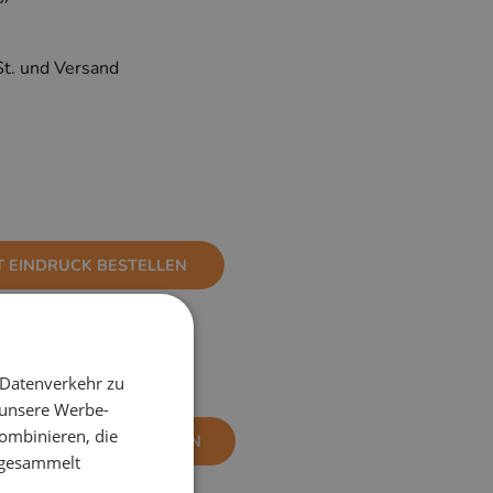
St. und Versand
T EINDRUCK BESTELLEN
 Datenverkehr zu
 unsere Werbe-
ombinieren, die
NE EINDRUCK BESTELLEN
e gesammelt