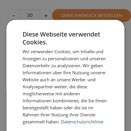
-
+
OHNE EINDRUCK BESTELLEN
Diese Webseite verwendet
Cookies.
PRODUKTDETAILS
Wir verwenden Cookies, um Inhalte und
Das Spiel mit Gold- und Schwarztönen auf Naturpapier
Anzeigen zu personalisieren und unseren
signalisiert Qualitätsbewusstsein, Stil und
Datenverkehr zu analysieren. Wir geben
Professionalität, ohne überladen zu wirken. Die
Informationen über Ihre Nutzung unserer
Karte
Doppelhelix-Baum
ist mit Sicherheit was ganz
Website auch an unsere Werbe- und
Besonderes.
Analysepartner weiter, die diese
möglicherweise mit anderen
Unsere Premium-Weihnachtskarten für den guten
Informationen kombinieren, die Sie ihnen
Zweck verbinden exklusive Materialien, stilvolle
bereitgestellt haben oder die sie im
Veredelungen und soziales Engagement auf
Rahmen Ihrer Nutzung ihrer Dienste
besondere Weise. Mit jeder Karte versenden Sie nicht
gesammelt haben.
Datenschutzrichtlinie
nur hochwertige Weihnachtsgrüße, sondern
unterstützen gleichzeitig wichtige Hilfsprojekte für