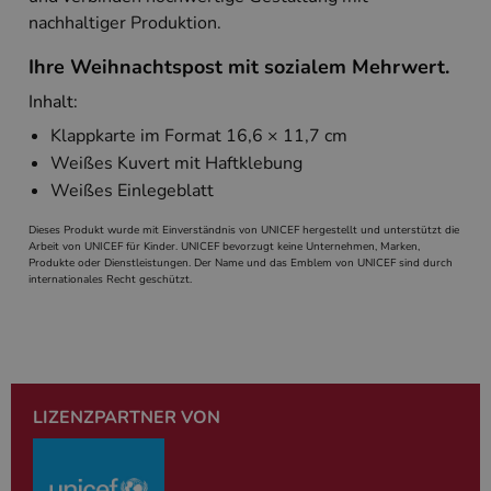
Sprache basie
nachhaltiger Produktion.
eine allgeme
die zum Verw
Benutzersitz
Ihre Weihnachtspost mit sozialem Mehrwert.
verwendet wi
Normalerweis
sich um eine 
Inhalt:
generierte Zah
und Weise, wi
Klappkarte im Format 16,6 × 11,7 cm
verwendet wi
die Site spezi
Weißes Kuvert mit Haftklebung
Ein gutes Beis
Weißes Einlegeblatt
jedoch die B
des Anmeldes
einen Benutz
Dieses Produkt wurde mit Einverständnis von UNICEF hergestellt und unterstützt die
den Seiten.
Arbeit von UNICEF für Kinder. UNICEF bevorzugt keine Unternehmen, Marken,
Produkte oder Dienstleistungen. Der Name und das Emblem von UNICEF sind durch
PHPSESSID
Session
Cookie, das 
PHP.net
internationales Recht geschützt.
Anwendungen
simplebooklet.com
Google-
wird, die auf
Datenschutzerklärung
Sprache basie
eine allgeme
die zum Verw
Benutzersitz
verwendet wi
Normalerweis
sich um eine 
LIZENZPARTNER VON
generierte Zah
und Weise, wi
verwendet wi
die Site spezi
Ein gutes Beis