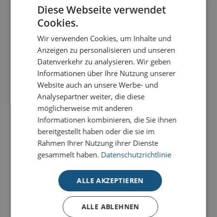
Diese Webseite verwendet
PRODUKTDETAILS
Cookies.
Edler Blumenstern
ist eine Weihnachtskarte, die
Wir verwenden Cookies, um Inhalte und
Luxus nicht zeigt, sondern spüren lässt.
Anzeigen zu personalisieren und unseren
Datenverkehr zu analysieren. Wir geben
Unsere Premium-Weihnachtskarten für den guten
Informationen über Ihre Nutzung unserer
Zweck verbinden exklusive Materialien, stilvolle
Website auch an unsere Werbe- und
Veredelungen und soziales Engagement auf
Analysepartner weiter, die diese
besondere Weise. Mit jeder Karte versenden Sie nicht
möglicherweise mit anderen
nur hochwertige Weihnachtsgrüße, sondern
Informationen kombinieren, die Sie ihnen
unterstützen gleichzeitig wichtige Hilfsprojekte für
bereitgestellt haben oder die sie im
Kinder weltweit.
Rahmen Ihrer Nutzung ihrer Dienste
0,45 € pro Karte gehen an UNICEF
, das
gesammelt haben.
Datenschutzrichtlinie
Kinderhilfswerk der Vereinten Nationen.
ALLE AKZEPTIEREN
Edle Naturkartons, hochwertige Oberflächen und
elegante Veredelungen verleihen den Karten eine
exklusive Ausstrahlung und besondere Haptik. Zur
ALLE ABLEHNEN