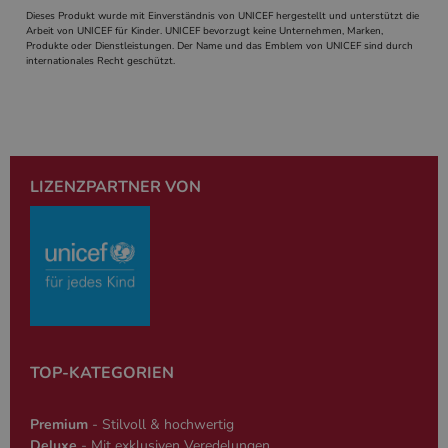
generierte Zah
Dieses Produkt wurde mit Einverständnis von UNICEF hergestellt und unterstützt die
und Weise, wi
Arbeit von UNICEF für Kinder. UNICEF bevorzugt keine Unternehmen, Marken,
verwendet wi
Produkte oder Dienstleistungen. Der Name und das Emblem von UNICEF sind durch
die Site spezi
internationales Recht geschützt.
Ein gutes Beis
jedoch die B
des Anmeldes
einen Benutz
den Seiten.
PHPSESSID
Session
Cookie, das 
PHP.net
Anwendungen
simplebooklet.com
Google-
wird, die auf
Datenschutzerklärung
LIZENZPARTNER VON
Sprache basie
eine allgeme
die zum Verw
Benutzersitz
verwendet wi
Normalerweis
sich um eine 
generierte Zah
und Weise, wi
verwendet wi
die Site spezi
Ein gutes Beis
jedoch die B
TOP-KATEGORIEN
des Anmeldes
einen Benutz
den Seiten.
Premium
- Stilvoll & hochwertig
Deluxe
- Mit exklusiven Veredelungen