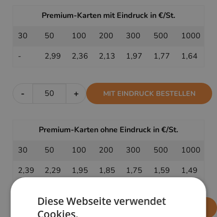
Premium-Karten mit Eindruck in €/St.
30
50
100
200
300
500
1000
-
2,99
2,36
2,13
1,97
1,77
1,64
-
+
MIT EINDRUCK BESTELLEN
Premium-Karten ohne Eindruck in €/St.
30
50
100
200
300
500
1000
2,39
2,29
1,95
1,85
1,75
1,59
1,49
Diese Webseite verwendet
-
+
OHNE EINDRUCK BESTELLEN
Cookies.