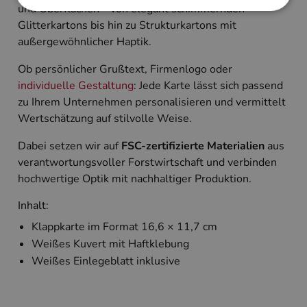
und Oberflächen – von elegant schimmernden
Glitterkartons bis hin zu Strukturkartons mit
Unbedingt erforderlich
Performance
außergewöhnlicher Haptik.
Targeting
Ob persönlicher Grußtext, Firmenlogo oder
Unbedingt erforderliche Cookies ermöglichen
individuelle Gestaltung
: Jede Karte lässt sich passend
wesentliche Kernfunktionen der Website wie die
zu Ihrem Unternehmen personalisieren und vermittelt
Benutzeranmeldung und die Kontoverwaltung.
Ohne die unbedingt erforderlichen Cookies kann
Wertschätzung auf stilvolle Weise.
die Website nicht ordnungsgemäß verwendet
werden.
Dabei setzen wir auf
FSC-zertifizierte Materialien
aus
Name
Anbieter
/
Domäne
Ablaufdatum
Beschreibun
verantwortungsvoller Forstwirtschaft und verbinden
hochwertige Optik mit nachhaltiger Produktion.
PHPSESSID
Session
Cookie, das 
PHP.net
Anwendungen
www.cardverlag.com
wird, die auf
Inhalt:
Sprache basie
eine allgeme
Klappkarte im Format 16,6 × 11,7 cm
die zum Verw
Benutzersitz
Weißes Kuvert mit Haftklebung
verwendet wi
Normalerweis
Weißes Einlegeblatt inklusive
sich um eine 
generierte Zah
und Weise, wi
verwendet wi
die Site spezi