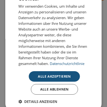
Wir verwenden Cookies, um Inhalte und
Anzeigen zu personalisieren und unseren
PRODUKTDETAILS
Datenverkehr zu analysieren. Wir geben
Informationen über Ihre Nutzung unserer
Die Weihnachtskarte
Fein gezeichnet
besticht durch
Website auch an unsere Werbe- und
ihre filigrane Optik und das harmonische
Analysepartner weiter, die diese
Zusammenspiel aus zarten Naturmotiven und
möglicherweise mit anderen
luxuriösen, goldenen Highlights.
Informationen kombinieren, die Sie ihnen
bereitgestellt haben oder die sie im
Unsere Premium-Weihnachtskarten für Unternehmen
Rahmen Ihrer Nutzung ihrer Dienste
verbinden stilvolle Gestaltung mit
hochwertigen
gesammelt haben.
Datenschutzrichtlinie
Materialien und exklusiven Veredelungen
. Edle
Details und sorgfältig ausgewählte Naturkartons
ALLE AKZEPTIEREN
verleihen jeder Karte eine besondere Ausstrahlung
und machen Ihre Weihnachtsgrüße zu einem
hochwertigen Markenbotschafter.
ALLE ABLEHNEN
Für die Premium-Kollektion verwenden wir
DETAILS ANZEIGEN
ausgesuchte Naturkartons in unterschiedlichen Farben