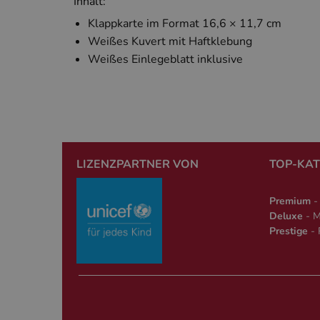
Inhalt:
Klappkarte im Format 16,6 × 11,7 cm
Weißes Kuvert mit Haftklebung
Weißes Einlegeblatt inklusive
Name
Anbieter
Name
Anbieter
_ga
Google 
www.car
gcl_aw
cardverla
_ga_*
cardverl
_clck
.www.car
LIZENZPARTNER VON
TOP-KA
_clsk
Microsoft
Premium
- 
.www.car
Deluxe
- M
Prestige
- 