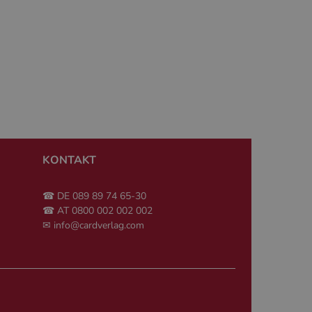
ise, wie sie
 gutes Beispiel ist
en Benutzer
ner Nutzer.
gsstatus.
 und das
KONTAKT
ererfahrung und die
re verbunden. Es
☎ DE 089 89 74 65-30
tzung zu speichern
☎ AT 0800 002 002 002
sitzung für
✉
info@cardverlag.com