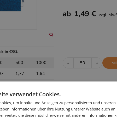
ab
1,49 €
zzgl. Mw
k in €/St.
0
500
1000
-
+
MI
97
1,77
1,64
ite verwendet Cookies.
k in €/St.
okies, um Inhalte und Anzeigen zu personalisieren und unseren
0
500
1000
-
+
OH
 geben Informationen über Ihre Nutzung unserer Website auch an
er weiter, die diese möglicherweise mit anderen Informationen k
75
1,59
1,49