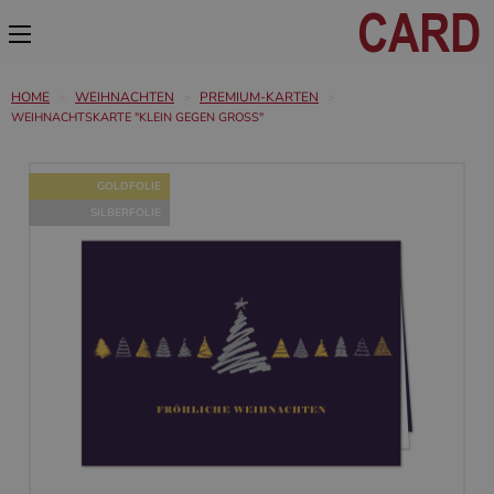
HOME
WEIHNACHTEN
PREMIUM-KARTEN
WEIHNACHTSKARTE "KLEIN GEGEN GROSS"
GOLDFOLIE
SILBERFOLIE