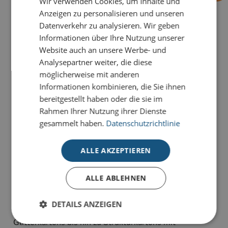
Wir verwenden Cookies, um Inhalte und
Anzeigen zu personalisieren und unseren
Datenverkehr zu analysieren. Wir geben
PRODUKTDETAILS
Informationen über Ihre Nutzung unserer
Website auch an unsere Werbe- und
Zeitlos im Design, wertvoll in der Wirkung, das strahlt
Analysepartner weiter, die diese
sie Karte
Klein gegen Gross
aus.
möglicherweise mit anderen
Informationen kombinieren, die Sie ihnen
Unsere Premium-Weihnachtskarten für Unternehmen
bereitgestellt haben oder die sie im
verbinden stilvolle Gestaltung mit
hochwertigen
Rahmen Ihrer Nutzung ihrer Dienste
Materialien und exklusiven Veredelungen
. Edle
gesammelt haben.
Datenschutzrichtlinie
Details und sorgfältig ausgewählte Naturkartons
verleihen jeder Karte eine besondere Ausstrahlung
ALLE AKZEPTIEREN
und machen Ihre Weihnachtsgrüße zu einem
hochwertigen Markenbotschafter.
ALLE ABLEHNEN
Für die Premium-Kollektion verwenden wir
ausgesuchte Naturkartons in unterschiedlichen Farben
DETAILS ANZEIGEN
und Oberflächen – von elegant schimmernden
Glitterkartons bis hin zu Strukturkartons mit