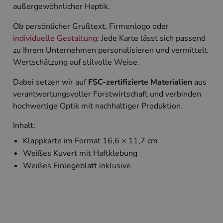
außergewöhnlicher Haptik.
Unbedingt erforderlich
Performance
Ob persönlicher Grußtext, Firmenlogo oder
Targeting
individuelle Gestaltung
: Jede Karte lässt sich passend
Unbedingt erforderliche Cookies ermöglichen
zu Ihrem Unternehmen personalisieren und vermittelt
wesentliche Kernfunktionen der Website wie die
Wertschätzung auf stilvolle Weise.
Benutzeranmeldung und die Kontoverwaltung.
Ohne die unbedingt erforderlichen Cookies kann
die Website nicht ordnungsgemäß verwendet
Dabei setzen wir auf
FSC-zertifizierte Materialien
aus
werden.
verantwortungsvoller Forstwirtschaft und verbinden
Name
Anbieter
/
Domäne
Ablaufdatum
Beschreibun
hochwertige Optik mit nachhaltiger Produktion.
PHPSESSID
Session
Cookie, das 
PHP.net
Inhalt:
Anwendungen
www.cardverlag.com
wird, die auf
Sprache basie
Klappkarte im Format 16,6 × 11,7 cm
eine allgeme
Weißes Kuvert mit Haftklebung
die zum Verw
Benutzersitz
Weißes Einlegeblatt inklusive
verwendet wi
Normalerweis
sich um eine 
generierte Zah
und Weise, wi
verwendet wi
die Site spezi
Ein gutes Beis
jedoch die B