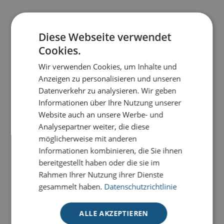
PRODUKTDETAILS
Diese Webseite verwendet
Cookies.
Unsere Premium-Weihnachtskarten für den guten
Zweck mit Stanzung werden in einer kleinen Laser-
Wir verwenden Cookies, um Inhalte und
Manufaktur mit Liebe zum Detail und hochmoderner
Anzeigen zu personalisieren und unseren
Technik produziert
.
Datenverkehr zu analysieren. Wir geben
Informationen über Ihre Nutzung unserer
Alle Karten zeichnen sich durch exklusive Materialien,
Website auch an unsere Werbe- und
stilvolle Veredelungen und filigrane ausgestanzte
Analysepartner weiter, die diese
Elemente aus, die sich durch unterschiedliche farbige
möglicherweise mit anderen
Einlegeblätter beliebig kombinieren lassen. So wird
Informationen kombinieren, die Sie ihnen
Ihre Weihnachtsbotschaft zu einem absoluten
bereitgestellt haben oder die sie im
Hingucker. Mit jeder Karte versenden Sie nicht nur
Rahmen Ihrer Nutzung ihrer Dienste
hochwertige Weihnachtsgrüße, sondern unterstützen
gesammelt haben.
Datenschutzrichtlinie
gleichzeitig wichtige Hilfsprojekte für Kinder weltweit.
0,45 € pro Karte gehen an UNICEF
, das
ALLE AKZEPTIEREN
Kinderhilfswerk der Vereinten Nationen.