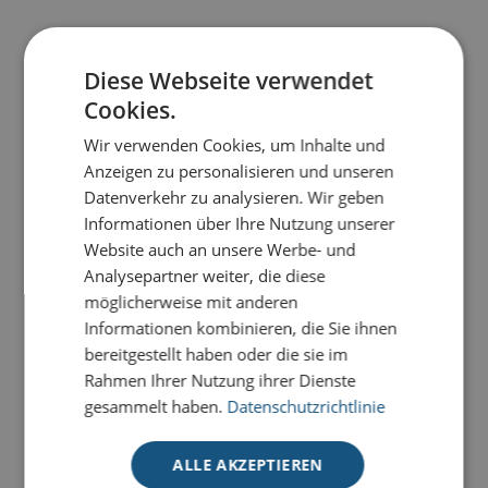
PRODUKTDETAILS
Diese Webseite verwendet
Cookies.
Unsere Premium-Weihnachtskarten für den guten
Zweck mit Stanzung werden in einer kleinen Laser-
Wir verwenden Cookies, um Inhalte und
Manufaktur mit Liebe zum Detail und hochmoderner
Anzeigen zu personalisieren und unseren
Technik produziert
.
Datenverkehr zu analysieren. Wir geben
Informationen über Ihre Nutzung unserer
Alle Karten zeichnen sich durch exklusive Materialien,
Website auch an unsere Werbe- und
stilvolle Veredelungen und filigrane ausgestanzte
Analysepartner weiter, die diese
Elemente aus, die sich durch unterschiedliche farbige
möglicherweise mit anderen
Einlegeblätter beliebig kombinieren lassen. So wird
Informationen kombinieren, die Sie ihnen
Ihre Weihnachtsbotschaft zu einem absoluten
bereitgestellt haben oder die sie im
Hingucker. Mit jeder Karte versenden Sie nicht nur
Rahmen Ihrer Nutzung ihrer Dienste
hochwertige Weihnachtsgrüße, sondern unterstützen
gesammelt haben.
Datenschutzrichtlinie
gleichzeitig wichtige Hilfsprojekte für Kinder weltweit.
0,45 € pro Karte gehen an UNICEF
, das
ALLE AKZEPTIEREN
Kinderhilfswerk der Vereinten Nationen.