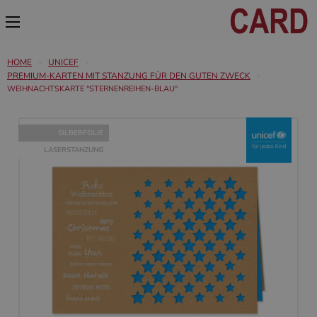
HOME
UNICEF
PREMIUM-KARTEN MIT STANZUNG FÜR DEN GUTEN ZWECK
WEIHNACHTSKARTE "STERNENREIHEN-BLAU"
SILBERFOLIE
LASERSTANZUNG