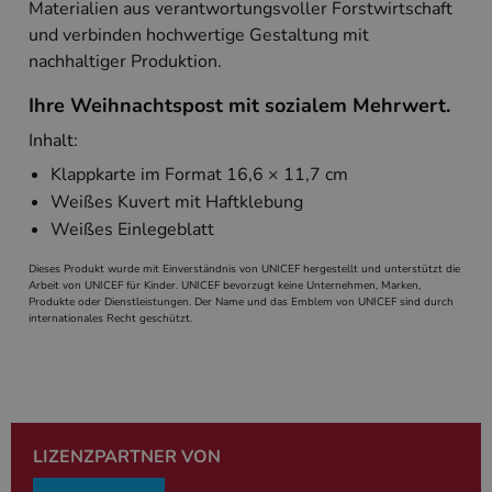
Materialien aus verantwortungsvoller Forstwirtschaft
wird, die auf
Sprache basie
und verbinden hochwertige Gestaltung mit
eine allgeme
die zum Verw
nachhaltiger Produktion.
Benutzersitz
verwendet wi
Ihre Weihnachtspost mit sozialem Mehrwert.
Normalerweis
sich um eine 
generierte Zah
Inhalt:
und Weise, wi
verwendet wi
Klappkarte im Format 16,6 × 11,7 cm
die Site spezi
Ein gutes Beis
Weißes Kuvert mit Haftklebung
jedoch die B
des Anmeldes
Weißes Einlegeblatt
einen Benutz
den Seiten.
Dieses Produkt wurde mit Einverständnis von UNICEF hergestellt und unterstützt die
Arbeit von UNICEF für Kinder. UNICEF bevorzugt keine Unternehmen, Marken,
PHPSESSID
Session
Cookie, das 
PHP.net
Anwendungen
Produkte oder Dienstleistungen. Der Name und das Emblem von UNICEF sind durch
simplebooklet.com
Google-
wird, die auf
internationales Recht geschützt.
Datenschutzerklärung
Sprache basie
eine allgeme
die zum Verw
Benutzersitz
verwendet wi
Normalerweis
sich um eine 
generierte Zah
LIZENZPARTNER VON
und Weise, wi
verwendet wi
die Site spezi