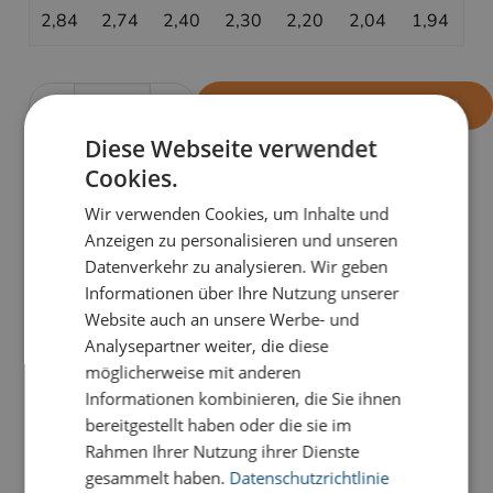
2,84
2,74
2,40
2,30
2,20
2,04
1,94
-
+
OHNE EINDRUCK BESTELLEN
Diese Webseite verwendet
Cookies.
PRODUKTDETAILS
Wir verwenden Cookies, um Inhalte und
Anzeigen zu personalisieren und unseren
Unsere Premium-Weihnachtskarten für den guten
Datenverkehr zu analysieren. Wir geben
Zweck mit Stanzung werden in einer kleinen Laser-
Informationen über Ihre Nutzung unserer
Manufaktur mit Liebe zum Detail und hochmoderner
Website auch an unsere Werbe- und
Technik produziert
.
Analysepartner weiter, die diese
Alle Karten zeichnen sich durch exklusive Materialien,
möglicherweise mit anderen
stilvolle Veredelungen und filigrane ausgestanzte
Informationen kombinieren, die Sie ihnen
Elemente aus, die sich durch unterschiedliche farbige
bereitgestellt haben oder die sie im
Einlegeblätter beliebig kombinieren lassen. So wird
Rahmen Ihrer Nutzung ihrer Dienste
Ihre Weihnachtsbotschaft zu einem absoluten
gesammelt haben.
Datenschutzrichtlinie