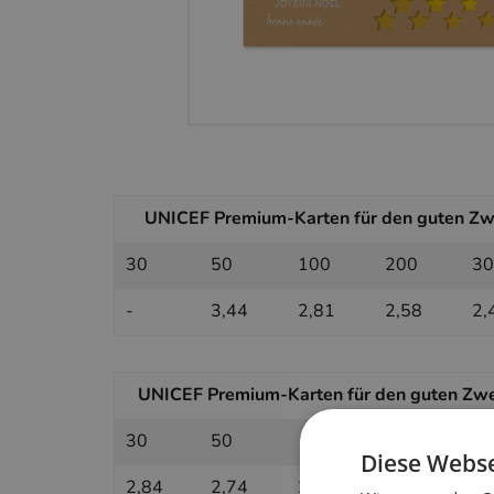
UNICEF Premium-Karten für den guten Zwec
30
50
100
200
30
-
3,44
2,81
2,58
2,
UNICEF Premium-Karten für den guten Zwec
30
50
100
200
30
Diese Webse
2,84
2,74
2,40
2,30
2,