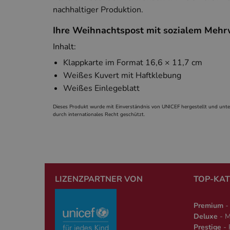
nachhaltiger Produktion.
PHPSESSID
PHP.
simp
Ihre Weihnachtspost mit sozialem Mehr
Inhalt:
Klappkarte im Format 16,6 × 11,7 cm
Weißes Kuvert mit Haftklebung
Weißes Einlegeblatt
Name
Anbieter
Name
Anbieter
Dieses Produkt wurde mit Einverständnis von UNICEF hergestellt und unt
_ga
Google 
durch internationales Recht geschützt.
www.car
gcl_aw
cardverla
_ga_*
cardverl
_clck
.www.car
_clsk
Microsoft
LIZENZPARTNER VON
TOP-KA
.www.car
Premium
- 
Deluxe
- M
Prestige
- 