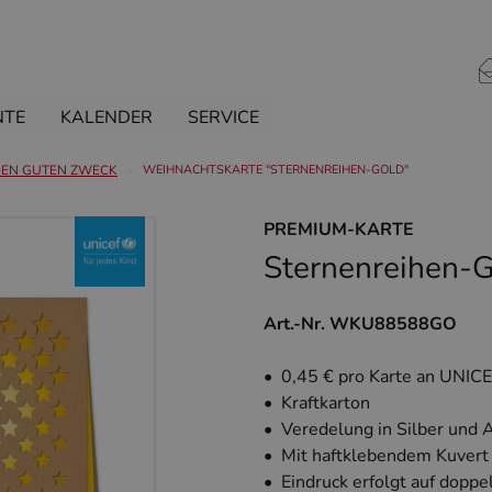
NTE
KALENDER
SERVICE
DEN GUTEN ZWECK
WEIHNACHTSKARTE "STERNENREIHEN-GOLD"
PREMIUM-KARTE
Sternenreihen-
Art.-Nr. WKU88588GO
• 0,45 € pro Karte an UNIC
• Kraftkarton
• Veredelung in Silber und
• Mit haftklebendem Kuvert
• Eindruck erfolgt auf doppe