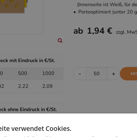
(Innenseite ist Weiß, für d
• Portooptimiert (unter 20 g
ab
1,94 €
zzgl. Mw
k mit Eindruck in €/St.
0
500
1000
-
+
MI
42
2,22
2,09
k ohne Eindruck in €/St.
0
500
1000
-
+
OH
ite verwendet Cookies.
20
2,04
1,94