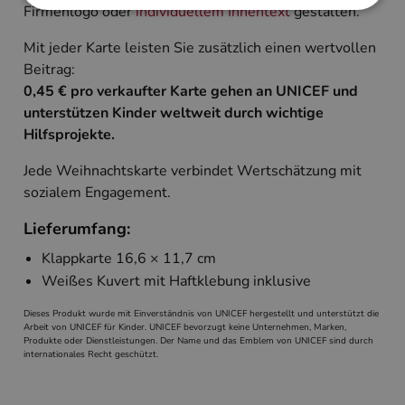
Firmenlogo oder
individuellem Innentext
gestalten.
Mit jeder Karte leisten Sie zusätzlich einen wertvollen
Unbedingt erforderlich
Performance
Beitrag:
Targeting
0,45 € pro verkaufter Karte gehen an UNICEF und
Unbedingt erforderliche Cookies ermöglichen
unterstützen Kinder weltweit durch wichtige
wesentliche Kernfunktionen der Website wie die
Hilfsprojekte.
Benutzeranmeldung und die Kontoverwaltung.
Ohne die unbedingt erforderlichen Cookies kann
die Website nicht ordnungsgemäß verwendet
Jede Weihnachtskarte verbindet Wertschätzung mit
werden.
sozialem Engagement.
Name
Anbieter
/
Domäne
Ablaufdatum
Beschreibun
Lieferumfang:
PHPSESSID
Session
Cookie, das 
PHP.net
Anwendungen
www.cardverlag.com
Klappkarte 16,6 × 11,7 cm
wird, die auf
Sprache basie
Weißes Kuvert mit Haftklebung inklusive
eine allgeme
die zum Verw
Benutzersitz
Dieses Produkt wurde mit Einverständnis von UNICEF hergestellt und unterstützt die
verwendet wi
Arbeit von UNICEF für Kinder. UNICEF bevorzugt keine Unternehmen, Marken,
Normalerweis
Produkte oder Dienstleistungen. Der Name und das Emblem von UNICEF sind durch
sich um eine 
internationales Recht geschützt.
generierte Zah
und Weise, wi
verwendet wi
die Site spezi