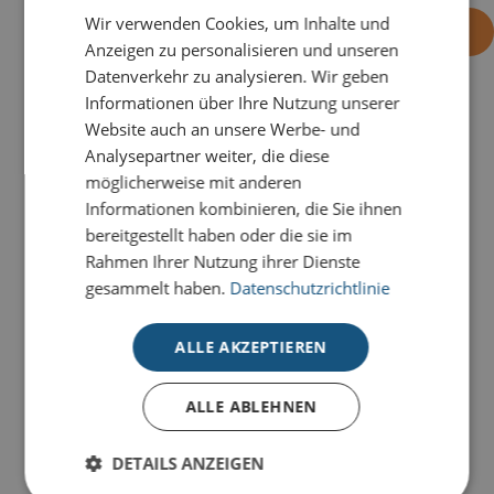
Wir verwenden Cookies, um Inhalte und
-
+
OHNE EINDRUCK BESTELLEN
Anzeigen zu personalisieren und unseren
Datenverkehr zu analysieren. Wir geben
Informationen über Ihre Nutzung unserer
Website auch an unsere Werbe- und
PRODUKTDETAILS
Analysepartner weiter, die diese
Überbringen Sie weltoffene Festtagsgrüße mit der
möglicherweise mit anderen
Karte
Bunte Welt gestalten.
Informationen kombinieren, die Sie ihnen
bereitgestellt haben oder die sie im
Unsere Prestige-Weihnachtskarten für den guten
Rahmen Ihrer Nutzung ihrer Dienste
Zweck verbinden hochwertige
gesammelt haben.
Datenschutzrichtlinie
Weihnachtskommunikation mit verantwortungsvollem
Handeln. Unterschiedliche Designs und Stilrichtungen
ALLE AKZEPTIEREN
bieten vielseitige Möglichkeiten für professionelle
Weihnachtsgrüße im geschäftlichen Umfeld.
ALLE ABLEHNEN
Die Karten werden im hochwertigen 4-Farb-Druck auf
FSC-zertifiziertem Qualitätskarton gefertigt und
DETAILS ANZEIGEN
lassen sich individuell mit persönlichen Grüßen,