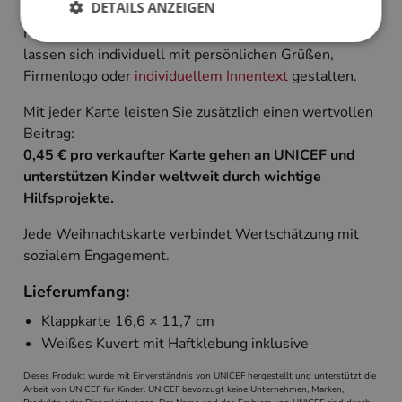
DETAILS ANZEIGEN
Die Karten werden im hochwertigen 4-Farb-Druck auf
FSC-zertifiziertem Qualitätskarton gefertigt und
lassen sich individuell mit persönlichen Grüßen,
Firmenlogo oder
individuellem Innentext
gestalten.
Unbedingt erforderlich
Performance
Targeting
Mit jeder Karte leisten Sie zusätzlich einen wertvollen
Beitrag:
Unbedingt erforderliche Cookies ermöglichen
wesentliche Kernfunktionen der Website wie die
0,45 € pro verkaufter Karte gehen an UNICEF und
Benutzeranmeldung und die Kontoverwaltung.
unterstützen Kinder weltweit durch wichtige
Ohne die unbedingt erforderlichen Cookies kann
die Website nicht ordnungsgemäß verwendet
Hilfsprojekte.
werden.
Jede Weihnachtskarte verbindet Wertschätzung mit
Name
Anbieter
/
Domäne
Ablaufdatum
Beschreibun
sozialem Engagement.
PHPSESSID
Session
Cookie, das 
PHP.net
Anwendungen
www.cardverlag.com
wird, die auf
Lieferumfang:
Sprache basie
eine allgeme
Klappkarte 16,6 × 11,7 cm
die zum Verw
Benutzersitz
Weißes Kuvert mit Haftklebung inklusive
verwendet wi
Normalerweis
sich um eine 
Dieses Produkt wurde mit Einverständnis von UNICEF hergestellt und unterstützt die
generierte Zah
Arbeit von UNICEF für Kinder. UNICEF bevorzugt keine Unternehmen, Marken,
und Weise, wi