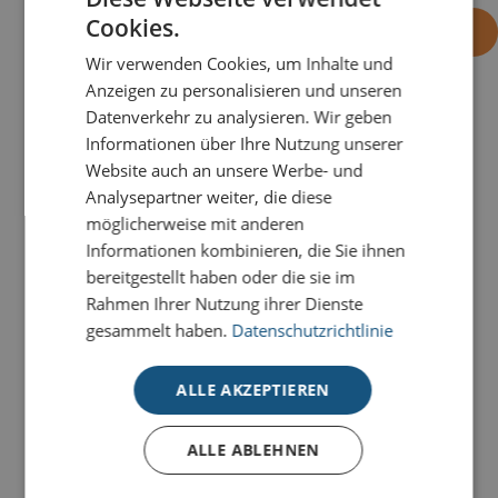
Cookies.
-
+
OHNE EINDRUCK BESTELLEN
Wir verwenden Cookies, um Inhalte und
Anzeigen zu personalisieren und unseren
Datenverkehr zu analysieren. Wir geben
PRODUKTDETAILS
Informationen über Ihre Nutzung unserer
Website auch an unsere Werbe- und
Verschicken Sie eine Botschaft des Friedens und der
Analysepartner weiter, die diese
Gemeinschaft mit der Karte
Hand in Hand
, die eine
möglicherweise mit anderen
grüne Aquarell-Weltkarte mit einer bunten
Informationen kombinieren, die Sie ihnen
Menschenkette, einer weißen Friedenstaube und
bereitgestellt haben oder die sie im
mehrsprachigen Festtagsgrüßen zeigt.
Rahmen Ihrer Nutzung ihrer Dienste
gesammelt haben.
Datenschutzrichtlinie
Unsere Prestige-Weihnachtskarten für den guten
Zweck verbinden hochwertige
Weihnachtskommunikation mit verantwortungsvollem
ALLE AKZEPTIEREN
Handeln. Unterschiedliche Designs und Stilrichtungen
bieten vielseitige Möglichkeiten für professionelle
ALLE ABLEHNEN
Weihnachtsgrüße im geschäftlichen Umfeld.