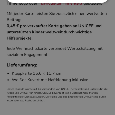
Firmenlogo oder
individuellem Innentext
gestalten.
Mit jeder Karte leisten Sie zusätzlich einen wertvollen
Unbedingt erforderlich
Performance
Beitrag:
Targeting
0,45 € pro verkaufter Karte gehen an UNICEF und
Unbedingt erforderliche Cookies ermöglichen
unterstützen Kinder weltweit durch wichtige
wesentliche Kernfunktionen der Website wie die
Hilfsprojekte.
Benutzeranmeldung und die Kontoverwaltung.
Ohne die unbedingt erforderlichen Cookies kann
die Website nicht ordnungsgemäß verwendet
Jede Weihnachtskarte verbindet Wertschätzung mit
werden.
sozialem Engagement.
Name
Anbieter
/
Domäne
Ablaufdatum
Beschreibun
Lieferumfang:
PHPSESSID
Session
Cookie, das 
PHP.net
Anwendungen
www.cardverlag.com
Klappkarte 16,6 × 11,7 cm
wird, die auf
Sprache basie
Weißes Kuvert mit Haftklebung inklusive
eine allgeme
die zum Verw
Benutzersitz
Dieses Produkt wurde mit Einverständnis von UNICEF hergestellt und unterstützt die
verwendet wi
Arbeit von UNICEF für Kinder. UNICEF bevorzugt keine Unternehmen, Marken,
Normalerweis
Produkte oder Dienstleistungen. Der Name und das Emblem von UNICEF sind durch
sich um eine 
internationales Recht geschützt.
generierte Zah
und Weise, wi
verwendet wi
die Site spezi