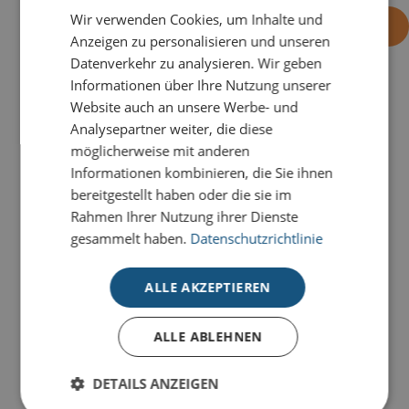
Wir verwenden Cookies, um Inhalte und
-
+
OHNE EINDRUCK BESTELLEN
Anzeigen zu personalisieren und unseren
Datenverkehr zu analysieren. Wir geben
Informationen über Ihre Nutzung unserer
Website auch an unsere Werbe- und
PRODUKTDETAILS
Analysepartner weiter, die diese
Die Karte
Kinder singen
ist eine Karte voller Wärme
möglicherweise mit anderen
und Zuwendung.
Informationen kombinieren, die Sie ihnen
bereitgestellt haben oder die sie im
Unsere Prestige-Weihnachtskarten für den guten
Rahmen Ihrer Nutzung ihrer Dienste
Zweck verbinden hochwertige
gesammelt haben.
Datenschutzrichtlinie
Weihnachtskommunikation mit verantwortungsvollem
Handeln. Unterschiedliche Designs und Stilrichtungen
ALLE AKZEPTIEREN
bieten vielseitige Möglichkeiten für professionelle
Weihnachtsgrüße im geschäftlichen Umfeld.
ALLE ABLEHNEN
Die Karten werden im hochwertigen 4-Farb-Druck auf
FSC-zertifiziertem Qualitätskarton gefertigt und
DETAILS ANZEIGEN
lassen sich individuell mit persönlichen Grüßen,