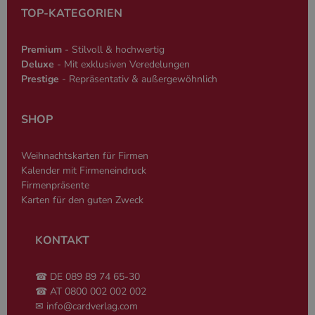
Datenschutzerklärung
Sprache basie
TOP-KATEGORIEN
eine allgeme
die zum Verw
Benutzersitz
verwendet wi
Premium
- Stilvoll & hochwertig
Normalerweis
Deluxe
- Mit exklusiven Veredelungen
sich um eine 
generierte Zah
Prestige
- Repräsentativ & außergewöhnlich
und Weise, wi
verwendet wi
die Site spezi
Ein gutes Beis
SHOP
jedoch die B
des Anmeldes
einen Benutz
Weihnachtskarten für Firmen
den Seiten.
Kalender mit Firmeneindruck
Firmenpräsente
Karten für den guten Zweck
KONTAKT
Name
Anbieter
/
Domäne
Ablaufdatum
Beschreibung
_ga
2 Jahre
Dient Google
Google LLC
Name
Anbieter
/
Domäne
Ablaufdatum
Beschreibung
Analytics zur
www.cardverlag.com
☎ DE 089 89 74 65-30
Unterscheidung
gcl_aw
cardverlag.com
2 Monate 4
Dient Google Ad
☎ AT 0800 002 002 002
einzelner
Wochen
zur Attribution.
Nutzer.
✉
info@cardverlag.com