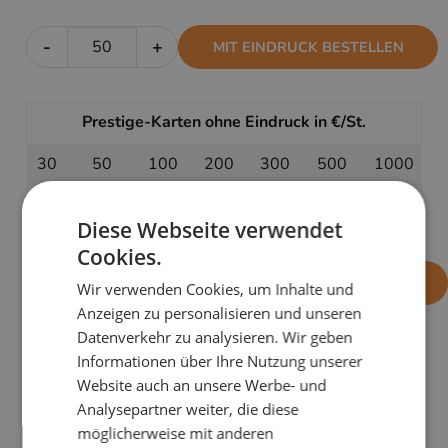
-
+
MIT EINDRUCK BESTELLEN
Prestige-Karten ohne Eindruck in €/St.
30
50
100
200
300
500
1000
1,51
1,31
1,11
1,01
0,97
0,95
0,91
Diese Webseite verwendet
Cookies.
-
+
OHNE EINDRUCK BESTELLEN
Wir verwenden Cookies, um Inhalte und
Anzeigen zu personalisieren und unseren
Datenverkehr zu analysieren. Wir geben
Informationen über Ihre Nutzung unserer
PRODUKTDETAILS
Website auch an unsere Werbe- und
Analysepartner weiter, die diese
Neujahrsgrüße mit Stil: die Karte
Feuerwerk
bettet
möglicherweise mit anderen
Ihre guten Wünsche in ein wunderschönes Ensemble