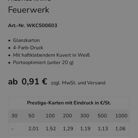
Feuerwerk
Art.-Nr. WKC500603
• Glanzkarton
• 4-Farb-Druck
• Mit haftklebendem Kuvert in Weiß
• Portooptimiert (unter 20 g)
ab
0,91 €
zzgl. MwSt. und Versand
Prestige-Karten mit Eindruck in €/St.
30
50
100
200
300
500
1000
-
2,01
1,52
1,29
1,19
1,13
1,06