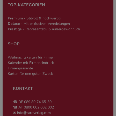
Datenschutzerklärung
Sprache basie
TOP-KATEGORIEN
eine allgeme
die zum Verw
Benutzersitz
verwendet wi
Premium
- Stilvoll & hochwertig
Normalerweis
Deluxe
- Mit exklusiven Veredelungen
sich um eine 
generierte Zah
Prestige
- Repräsentativ & außergewöhnlich
und Weise, wi
verwendet wi
die Site spezi
Ein gutes Beis
SHOP
jedoch die B
des Anmeldes
einen Benutz
Weihnachtskarten für Firmen
den Seiten.
Kalender mit Firmeneindruck
Firmenpräsente
Karten für den guten Zweck
KONTAKT
Name
Anbieter
/
Domäne
Ablaufdatum
Beschreibung
_ga
2 Jahre
Dient Google
Google LLC
Name
Anbieter
/
Domäne
Ablaufdatum
Beschreibung
Analytics zur
www.cardverlag.com
☎ DE 089 89 74 65-30
Unterscheidung
gcl_aw
cardverlag.com
2 Monate 4
Dient Google Ad
☎ AT 0800 002 002 002
einzelner
Wochen
zur Attribution.
Nutzer.
✉
info@cardverlag.com