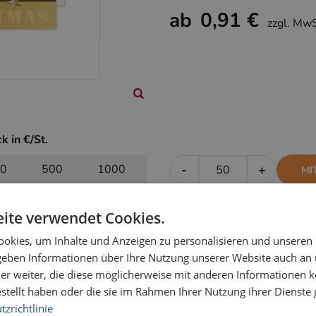
ab
0,91 €
zzgl. Mw
k in €/St.
0
500
1000
-
+
MI
19
1,13
1,06
ite verwendet Cookies.
okies, um Inhalte und Anzeigen zu personalisieren und unseren
k in €/St.
 geben Informationen über Ihre Nutzung unserer Website auch an
er weiter, die diese möglicherweise mit anderen Informationen k
0
500
1000
-
+
OH
estellt haben oder die sie im Rahmen Ihrer Nutzung ihrer Dienst
zrichtlinie
97
0,95
0,91