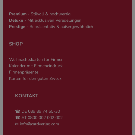
eine allgeme
die zum Verw
Benutzersitz
Premium
- Stilvoll & hochwertig
verwendet wi
Deluxe
- Mit exklusiven Veredelungen
Normalerweis
sich um eine 
Prestige
- Repräsentativ & außergewöhnlich
generierte Zah
und Weise, wi
verwendet wi
die Site spezi
SHOP
Ein gutes Beis
jedoch die B
des Anmeldes
Weihnachtskarten für Firmen
einen Benutz
den Seiten.
Kalender mit Firmeneindruck
Firmenpräsente
Karten für den guten Zweck
KONTAKT
Name
Anbieter
/
Domäne
Ablaufdatum
Beschreibung
_ga
2 Jahre
Dient Google
Google LLC
Name
Anbieter
/
Domäne
Ablaufdatum
Beschreibung
☎ DE 089 89 74 65-30
Analytics zur
www.cardverlag.com
☎ AT 0800 002 002 002
Unterscheidung
gcl_aw
cardverlag.com
2 Monate 4
Dient Google Ad
einzelner
Wochen
zur Attribution.
✉
info@cardverlag.com
Nutzer.
_clck
.www.cardverlag.com
1 Jahr
Dieses Cookie wi
_ga_*
cardverlag.com
2 Jahre
Dient Google