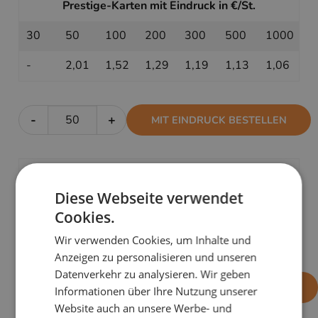
Prestige-Karten mit Eindruck in €/St.
30
50
100
200
300
500
1000
-
2,01
1,52
1,29
1,19
1,13
1,06
-
+
MIT EINDRUCK BESTELLEN
Prestige-Karten ohne Eindruck in €/St.
Diese Webseite verwendet
30
50
100
200
300
500
1000
Cookies.
1,51
1,31
1,11
1,01
0,97
0,95
0,91
Wir verwenden Cookies, um Inhalte und
Anzeigen zu personalisieren und unseren
Datenverkehr zu analysieren. Wir geben
-
+
OHNE EINDRUCK BESTELLEN
Informationen über Ihre Nutzung unserer
Website auch an unsere Werbe- und