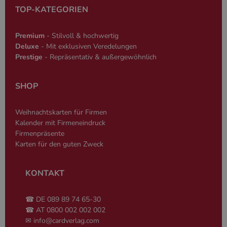
Datenschutzerklärung
Sprache basie
TOP-KATEGORIEN
eine allgeme
die zum Verw
Benutzersitz
verwendet wi
Premium
- Stilvoll & hochwertig
Normalerweis
Deluxe
- Mit exklusiven Veredelungen
sich um eine 
generierte Zah
Prestige
- Repräsentativ & außergewöhnlich
und Weise, wi
verwendet wi
die Site spezi
Ein gutes Beis
SHOP
jedoch die B
des Anmeldes
einen Benutz
Weihnachtskarten für Firmen
den Seiten.
Kalender mit Firmeneindruck
Firmenpräsente
Karten für den guten Zweck
KONTAKT
Name
Anbieter
/
Domäne
Ablaufdatum
Beschreibung
_ga
2 Jahre
Dient Google
Google LLC
Name
Anbieter
/
Domäne
Ablaufdatum
Beschreibung
Analytics zur
www.cardverlag.com
☎ DE 089 89 74 65-30
Unterscheidung
gcl_aw
cardverlag.com
2 Monate 4
Dient Google Ad
☎ AT 0800 002 002 002
einzelner
Wochen
zur Attribution.
Nutzer.
✉
info@cardverlag.com