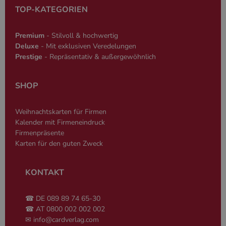
Datenschutzerklärung
Sprache basie
TOP-KATEGORIEN
eine allgeme
die zum Verw
Benutzersitz
verwendet wi
Premium
- Stilvoll & hochwertig
Normalerweis
Deluxe
- Mit exklusiven Veredelungen
sich um eine 
generierte Zah
Prestige
- Repräsentativ & außergewöhnlich
und Weise, wi
verwendet wi
die Site spezi
Ein gutes Beis
SHOP
jedoch die B
des Anmeldes
einen Benutz
Weihnachtskarten für Firmen
den Seiten.
Kalender mit Firmeneindruck
Firmenpräsente
Karten für den guten Zweck
KONTAKT
Name
Anbieter
/
Domäne
Ablaufdatum
Beschreibung
_ga
2 Jahre
Dient Google
Google LLC
Name
Anbieter
/
Domäne
Ablaufdatum
Beschreibung
Analytics zur
www.cardverlag.com
☎ DE 089 89 74 65-30
Unterscheidung
gcl_aw
cardverlag.com
2 Monate 4
Dient Google Ad
☎ AT 0800 002 002 002
einzelner
Wochen
zur Attribution.
Nutzer.
✉
info@cardverlag.com