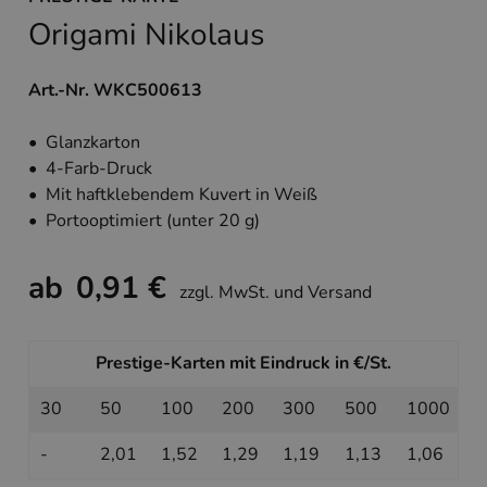
Origami Nikolaus
Art.-Nr. WKC500613
• Glanzkarton
• 4-Farb-Druck
• Mit haftklebendem Kuvert in Weiß
• Portooptimiert (unter 20 g)
ab
0,91 €
zzgl. MwSt. und Versand
Prestige-Karten mit Eindruck in €/St.
30
50
100
200
300
500
1000
-
2,01
1,52
1,29
1,19
1,13
1,06