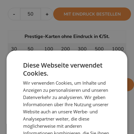
-
+
MIT EINDRUCK BESTELLEN
Prestige-Karten ohne Eindruck in €/St.
30
50
100
200
300
500
1000
1,51
1,31
1,11
1,01
0,97
0,95
0,91
Diese Webseite verwendet
Cookies.
Wir verwenden Cookies, um Inhalte und
-
+
OHNE EINDRUCK BESTELLEN
Anzeigen zu personalisieren und unseren
Datenverkehr zu analysieren. Wir geben
Informationen über Ihre Nutzung unserer
Website auch an unsere Werbe- und
PRODUKTDETAILS
Analysepartner weiter, die diese
Die Karte
Origami Nikolaus
beweist: Weihnachtsgrüße
möglicherweise mit anderen
dürfen auch Spaß machen.
Informationen kombinieren, die Sie ihnen