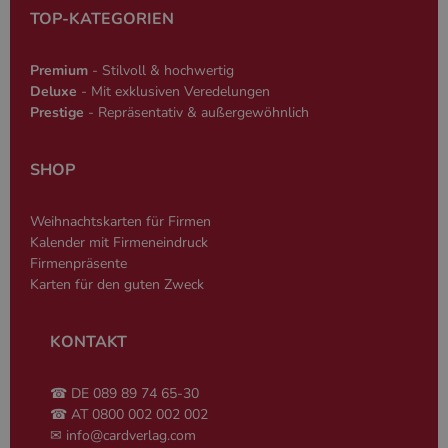
Datenschutzerklärung
Sprache basie
TOP-KATEGORIEN
eine allgeme
die zum Verw
Benutzersitz
verwendet wi
Premium
- Stilvoll & hochwertig
Normalerweis
Deluxe
- Mit exklusiven Veredelungen
sich um eine 
generierte Zah
Prestige
- Repräsentativ & außergewöhnlich
und Weise, wi
verwendet wi
die Site spezi
Ein gutes Beis
SHOP
jedoch die B
des Anmeldes
einen Benutz
Weihnachtskarten für Firmen
den Seiten.
Kalender mit Firmeneindruck
Firmenpräsente
Karten für den guten Zweck
KONTAKT
Name
Anbieter
/
Domäne
Ablaufdatum
Beschreibung
_ga
2 Jahre
Dient Google
Google LLC
Name
Anbieter
/
Domäne
Ablaufdatum
Beschreibung
Analytics zur
www.cardverlag.com
☎ DE 089 89 74 65-30
Unterscheidung
gcl_aw
cardverlag.com
2 Monate 4
Dient Google Ad
☎ AT 0800 002 002 002
einzelner
Wochen
zur Attribution.
Nutzer.
✉
info@cardverlag.com