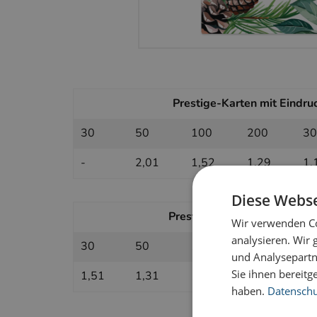
Prestige-Karten mit Eindruc
30
50
100
200
30
-
2,01
1,52
1,29
1,
Diese Webse
Prestige-Karten ohne Eindruc
Wir verwenden Co
analysieren. Wir
30
50
100
200
30
und Analysepartn
Sie ihnen bereitg
1,51
1,31
1,11
1,01
0,
haben.
Datenschut