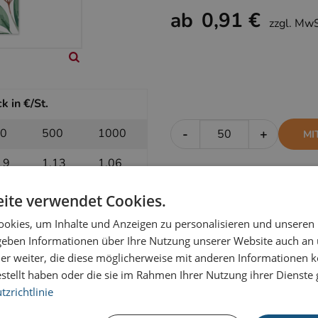
ab
0,91 €
zzgl. Mw
k in €/St.
0
500
1000
-
+
MI
19
1,13
1,06
ite verwendet Cookies.
k in €/St.
okies, um Inhalte und Anzeigen zu personalisieren und unseren
 geben Informationen über Ihre Nutzung unserer Website auch an
0
500
1000
-
+
OH
er weiter, die diese möglicherweise mit anderen Informationen k
estellt haben oder die sie im Rahmen Ihrer Nutzung ihrer Dienst
97
0,95
0,91
zrichtlinie