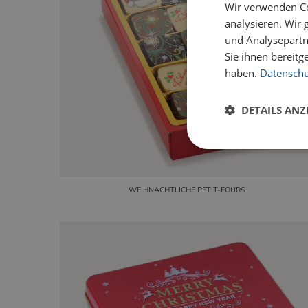
Wir verwenden Co
analysieren. Wir
und Analysepartn
Sie ihnen bereitg
haben.
Datenschut
DETAILS ANZ
WEIHNACHTLICHE PETIT-FOURS
Unbedingt erforderl
Kontoverwaltung. Oh
Name
Anbie
PHPSESSID
PHP.
www.