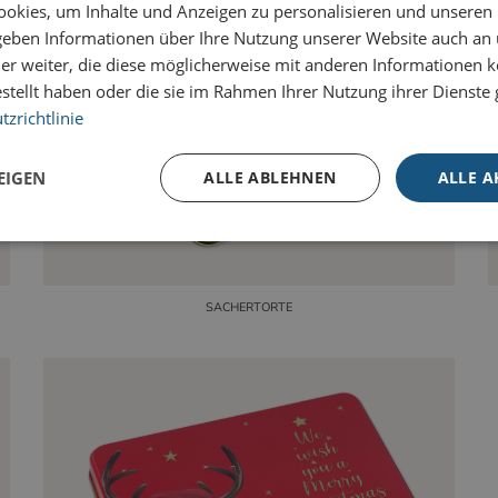
okies, um Inhalte und Anzeigen zu personalisieren und unseren
 geben Informationen über Ihre Nutzung unserer Website auch an
er weiter, die diese möglicherweise mit anderen Informationen k
estellt haben oder die sie im Rahmen Ihrer Nutzung ihrer Dienst
zrichtlinie
EIGEN
ALLE ABLEHNEN
ALLE A
Unbedingt erforderlich
Performance
Targeting
SACHERTORTE
iche Cookies ermöglichen wesentliche Kernfunktionen der Website wie die Benutzeran
ne die unbedingt erforderlichen Cookies kann die Website nicht ordnungsgemäß ver
ter
/
Domäne
Ablaufdatum
Beschreibung
Session
Cookie, das von Anwendungen generiert wird, die 
net
basieren. Dies ist eine allgemeine Kennung, die zu
cardverlag.com
Benutzersitzungsvariablen verwendet wird. Normale
sich um eine zufällig generierte Zahl. Die Art und We
verwendet wird, kann für die Site spezifisch sein. Ein
jedoch die Beibehaltung des Anmeldestatus für ein