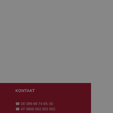
auf der PHP-Sprache
m Verwalten von
rweise handelt es
ise, wie sie
 gutes Beispiel ist
en Benutzer
ner Nutzer.
gsstatus.
 und das
ererfahrung und die
re verbunden. Es
tzung zu speichern
KONTAKT
sitzung für
☎ DE 089 89 74 65-30
☎ AT 0800 002 002 002