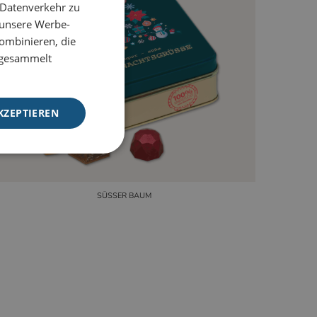
 Datenverkehr zu
 unsere Werbe-
ombinieren, die
e gesammelt
KZEPTIEREN
SÜSSER BAUM
meldung und die
wendet werden.
auf der PHP-Sprache
m Verwalten von
rweise handelt es
ise, wie sie
 gutes Beispiel ist
en Benutzer