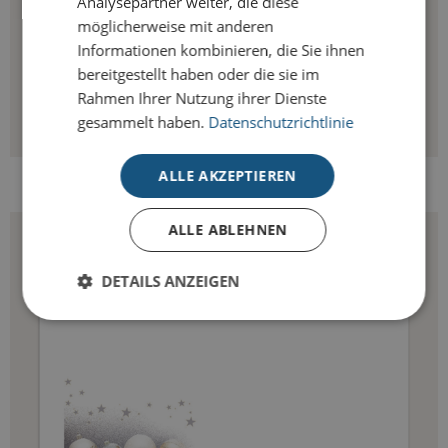
Analysepartner weiter, die diese
möglicherweise mit anderen
Informationen kombinieren, die Sie ihnen
bereitgestellt haben oder die sie im
Rahmen Ihrer Nutzung ihrer Dienste
gesammelt haben.
Datenschutzrichtlinie
ALLE AKZEPTIEREN
BRIEFKUVERT MIT FENSTER
ALLE ABLEHNEN
DETAILS ANZEIGEN
Unbedingt erforderlich
Performance
Targeting
Unbedingt erforderliche Cookies ermöglichen
wesentliche Kernfunktionen der Website wie die