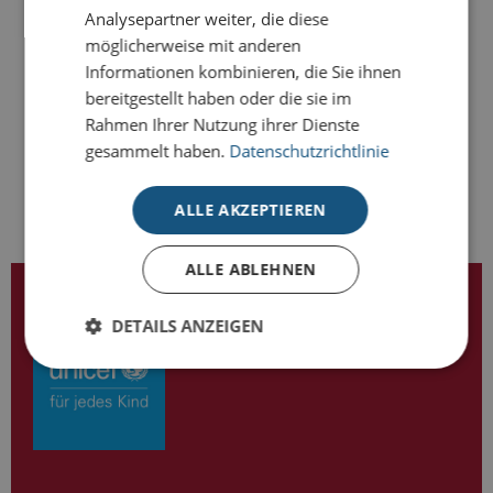
Analysepartner weiter, die diese
möglicherweise mit anderen
-
+
BESTELLEN
Informationen kombinieren, die Sie ihnen
bereitgestellt haben oder die sie im
Rahmen Ihrer Nutzung ihrer Dienste
gesammelt haben.
Datenschutzrichtlinie
ALLE AKZEPTIEREN
ALLE ABLEHNEN
LIZENZPARTNER VON
DETAILS ANZEIGEN
Unbedingt erforderlich
Performance
Targeting
Unbedingt erforderliche Cookies ermöglichen