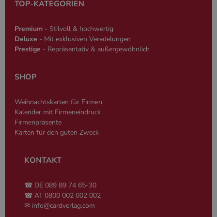
TOP-KATEGORIEN
wesentliche Kernfunktionen der Website wie die
Benutzeranmeldung und die Kontoverwaltung.
Ohne die unbedingt erforderlichen Cookies kann
die Website nicht ordnungsgemäß verwendet
Premium
- Stilvoll & hochwertig
werden.
Deluxe
- Mit exklusiven Veredelungen
Prestige
- Repräsentativ & außergewöhnlich
Name
Anbieter
/
Domäne
Ablaufdatum
Beschreibun
PHPSESSID
Session
Cookie, das 
PHP.net
Anwendungen
www.cardverlag.com
SHOP
wird, die auf
Sprache basie
eine allgeme
die zum Verw
Weihnachtskarten für Firmen
Benutzersitz
verwendet wi
Kalender mit Firmeneindruck
Normalerweis
Firmenpräsente
sich um eine 
generierte Zah
Karten für den guten Zweck
und Weise, wi
verwendet wi
die Site spezi
Ein gutes Beis
KONTAKT
jedoch die B
des Anmeldes
einen Benutz
☎ DE 089 89 74 65-30
den Seiten.
☎ AT 0800 002 002 002
PHPSESSID
Session
Cookie, das 
PHP.net
✉
info@cardverlag.com
Anwendungen
simplebooklet.com
Google-
wird, die auf
Datenschutzerklärung