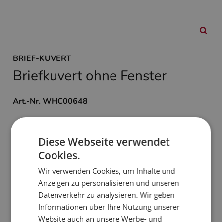
BRIEF-KUVERT
Briefkuvert ohne Fenster
Art.-Nr. WHC00648
Format: DIN lang
mit Haftklebung
Diese Webseite verwendet
ohne Fenster
Cookies.
Passend zu Weihnachtsbrief
WBC00646
Wir verwenden Cookies, um Inhalte und
Anzeigen zu personalisieren und unseren
0,25 €
Datenverkehr zu analysieren. Wir geben
zzgl. MwSt. und Versand
Informationen über Ihre Nutzung unserer
Website auch an unsere Werbe- und