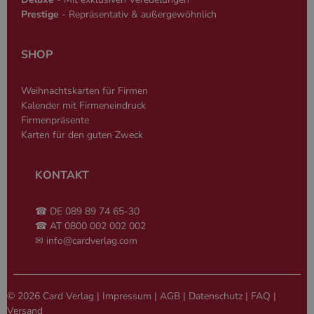
generierte Zah
Prestige
- Repräsentativ & außergewöhnlich
und Weise, wi
verwendet wi
die Site spezi
Ein gutes Beis
SHOP
jedoch die B
des Anmeldes
einen Benutz
den Seiten.
Weihnachtskarten für Firmen
PHPSESSID
Session
Cookie, das 
Kalender mit Firmeneindruck
PHP.net
Anwendungen
simplebooklet.com
Google-
Firmenpräsente
wird, die auf
Datenschutzerklärung
Sprache basie
Karten für den guten Zweck
eine allgeme
die zum Verw
Benutzersitz
verwendet wi
KONTAKT
Normalerweis
sich um eine 
generierte Zah
☎ DE 089 89 74 65-30
und Weise, wi
verwendet wi
☎ AT 0800 002 002 002
die Site spezi
✉
info@cardverlag.com
Ein gutes Beis
jedoch die B
des Anmeldes
einen Benutz
den Seiten.
© 2026 Card Verlag |
Impressum
|
AGB
|
Datenschutz
|
FAQ
|
Versand