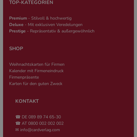
TOP-KATEGORIEN
wesentliche Kernfunktionen der Website wie die
Benutzeranmeldung und die Kontoverwaltung.
Ohne die unbedingt erforderlichen Cookies kann
die Website nicht ordnungsgemäß verwendet
Premium
- Stilvoll & hochwertig
werden.
Deluxe
- Mit exklusiven Veredelungen
Prestige
- Repräsentativ & außergewöhnlich
Name
Anbieter
/
Domäne
Ablaufdatum
Beschreibun
PHPSESSID
Session
Cookie, das 
PHP.net
Anwendungen
www.cardverlag.com
SHOP
wird, die auf
Sprache basie
eine allgeme
die zum Verw
Weihnachtskarten für Firmen
Benutzersitz
verwendet wi
Kalender mit Firmeneindruck
Normalerweis
Firmenpräsente
sich um eine 
generierte Zah
Karten für den guten Zweck
und Weise, wi
verwendet wi
die Site spezi
Ein gutes Beis
KONTAKT
jedoch die B
des Anmeldes
einen Benutz
☎ DE 089 89 74 65-30
den Seiten.
☎ AT 0800 002 002 002
PHPSESSID
Session
Cookie, das 
PHP.net
✉
info@cardverlag.com
Anwendungen
simplebooklet.com
Google-
wird, die auf
Datenschutzerklärung