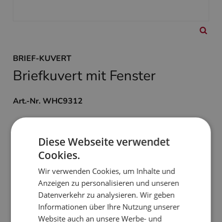
BRIEF-KUVERT
Briefkuvert mit Fenster
Art.-Nr. WHC9312
Format: DIN lang
mit Haftklebung
Diese Webseite verwendet
mit Fenster
Cookies.
Passend zu Weihnachtsbrief
WBC3243
Wir verwenden Cookies, um Inhalte und
Anzeigen zu personalisieren und unseren
0,25 €
Datenverkehr zu analysieren. Wir geben
zzgl. MwSt. und Versand
Informationen über Ihre Nutzung unserer
Website auch an unsere Werbe- und