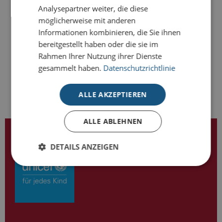
Analysepartner weiter, die diese
möglicherweise mit anderen
-
+
BESTELLEN
Informationen kombinieren, die Sie ihnen
bereitgestellt haben oder die sie im
Rahmen Ihrer Nutzung ihrer Dienste
gesammelt haben.
Datenschutzrichtlinie
ALLE AKZEPTIEREN
ALLE ABLEHNEN
LIZENZPARTNER VON
DETAILS ANZEIGEN
Unbedingt erforderlich
Performance
Targeting
Unbedingt erforderliche Cookies ermöglichen