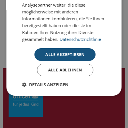
Analysepartner weiter, die diese
möglicherweise mit anderen
-
+
BESTELLEN
Informationen kombinieren, die Sie ihnen
bereitgestellt haben oder die sie im
Rahmen Ihrer Nutzung ihrer Dienste
gesammelt haben.
Datenschutzrichtlinie
ALLE AKZEPTIEREN
ALLE ABLEHNEN
LIZENZPARTNER VON
DETAILS ANZEIGEN
Unbedingt erforderlich
Performance
Targeting
Unbedingt erforderliche Cookies ermöglichen