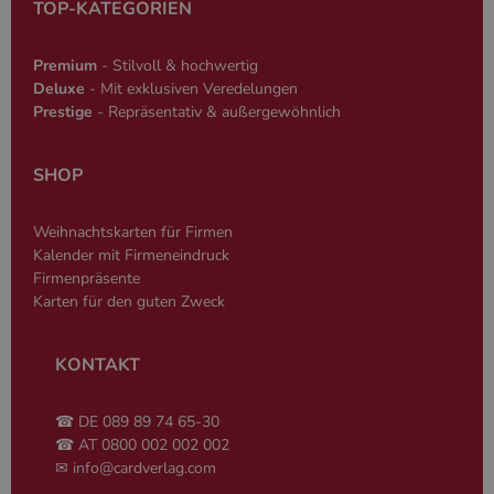
TOP-KATEGORIEN
wesentliche Kernfunktionen der Website wie die
Benutzeranmeldung und die Kontoverwaltung.
Ohne die unbedingt erforderlichen Cookies kann
die Website nicht ordnungsgemäß verwendet
Premium
- Stilvoll & hochwertig
werden.
Deluxe
- Mit exklusiven Veredelungen
Prestige
- Repräsentativ & außergewöhnlich
Name
Anbieter
/
Domäne
Ablaufdatum
Beschreibun
PHPSESSID
Session
Cookie, das 
PHP.net
Anwendungen
www.cardverlag.com
SHOP
wird, die auf
Sprache basie
eine allgeme
die zum Verw
Weihnachtskarten für Firmen
Benutzersitz
verwendet wi
Kalender mit Firmeneindruck
Normalerweis
Firmenpräsente
sich um eine 
generierte Zah
Karten für den guten Zweck
und Weise, wi
verwendet wi
die Site spezi
Ein gutes Beis
KONTAKT
jedoch die B
des Anmeldes
einen Benutz
☎ DE 089 89 74 65-30
den Seiten.
☎ AT 0800 002 002 002
PHPSESSID
Session
Cookie, das 
PHP.net
✉
info@cardverlag.com
Anwendungen
simplebooklet.com
Google-
wird, die auf
Datenschutzerklärung