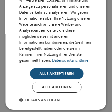
Wir verwenden Cookies, um Inhalte und
Anzeigen zu personalisieren und unseren
-
+
BESTELLEN
Datenverkehr zu analysieren. Wir geben
Informationen über Ihre Nutzung unserer
Website auch an unsere Werbe- und
Analysepartner weiter, die diese
PRODUKTDETAILS
möglicherweise mit anderen
Informationen kombinieren, die Sie ihnen
MIT INDIVIDUELLER GRAVUR
bereitgestellt haben oder die sie im
Rahmen Ihrer Nutzung ihrer Dienste
• Edle Trinkfl asche aus rostfreiem Edelstahl und
gesammelt haben.
Datenschutzrichtlinie
Bambus-Verschluss
• Doppelwandig, hält die Getränke bis zu 10 Stunden
ALLE AKZEPTIEREN
warm oder kalt
• Inhalt: 500 ml
ALLE ABLEHNEN
DETAILS ANZEIGEN