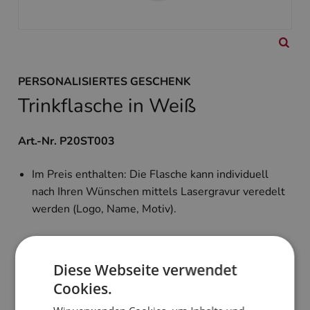
PERSONALISIERTES GESCHENK
Trinkflasche in Weiß
Art.-Nr. P20ST003
Im Preis enthalten: Die Flasche kann individuell
nach Ihren Wünschen mittels Lasergravur veredelt
werden (Logo, Name, Motiv).
20,90 €
zzgl. MwSt. und Versand
Diese Webseite verwendet
Cookies.