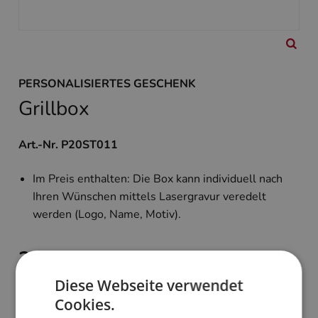
PERSONALISIERTES GESCHENK
Grillbox
Art.-Nr. P20ST011
Im Preis enthalten: Die Box kann individuell nach
Ihren Wünschen mittels Lasergravur veredelt
werden (Logo, Name, Motiv).
25,90 €
zzgl. MwSt. und Versand
Diese Webseite verwendet
Cookies.