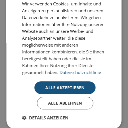
Wir verwenden Cookies, um Inhalte und
-
+
BESTELLEN
Anzeigen zu personalisieren und unseren
Datenverkehr zu analysieren. Wir geben
Informationen über Ihre Nutzung unserer
Website auch an unsere Werbe- und
Analysepartner weiter, die diese
PRODUKTDETAILS
möglicherweise mit anderen
Geschenk-Set mit Grill-Salzstein und Steak-
Informationen kombinieren, die Sie ihnen
bereitgestellt haben oder die sie im
Gewürz
Rahmen Ihrer Nutzung ihrer Dienste
Für ein unvergleichliches Aroma
gesammelt haben.
Datenschutzrichtlinie
Zur mehrfachen Verwendung auf dem Holzkohleund
Gasgrill sowie im Backofen In der hochwertigen
Holzbox
ALLE AKZEPTIEREN
Größe: 25 x 12 cm
Gewicht: ca. 1,2 kg
ALLE ABLEHNEN
DETAILS ANZEIGEN