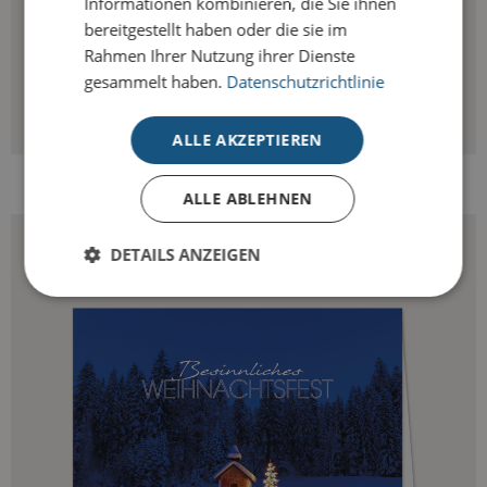
Informationen kombinieren, die Sie ihnen
bereitgestellt haben oder die sie im
Rahmen Ihrer Nutzung ihrer Dienste
gesammelt haben.
Datenschutzrichtlinie
ALLE AKZEPTIEREN
VERSCHNEITES DORF AUF LEINWAND
ALLE ABLEHNEN
DETAILS ANZEIGEN
Unbedingt erforderlich
Performance
Targeting
Unbedingt erforderliche Cookies ermöglichen
wesentliche Kernfunktionen der Website wie die
Benutzeranmeldung und die Kontoverwaltung.
Ohne die unbedingt erforderlichen Cookies kann
die Website nicht ordnungsgemäß verwendet